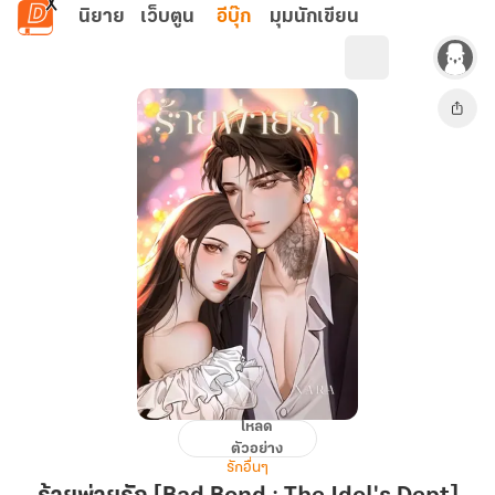
ข้ามไปยังเนื้อหาหลัก
นิยาย
เว็บตูน
อีบุ๊ก
มุมนักเขียน
โหลด
ร้าย
ตัวอย่าง
พ่าย
รักอื่นๆ
รัก