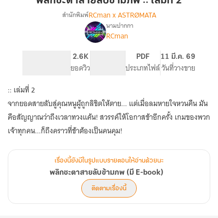
พลิกชะตาสายลับข้ามภพ :: เล่มที่ 2
ข้าม
RCman x ASTRØMATA
สำนักพิมพ์
ภพ
นามปากกา
เรื่อง
::
RCman
พลิก
เล่ม
ชะตา
ที่
สายลับ
282
2.6K
PG ทั่วไป
PDF
11 มี.ค. 69
2
ข้าม
จำนวนหน้า (A5)
ยอดวิว
ระดับเนื้อหา
ประเภทไฟล์
วันที่วางขาย
ภพ
(มี
:: เล่มที่ 2
E-
จากยอดสายลับสู่คุณหนูผู้ถูกลิขิตให้ตาย... แต่เมื่อลมหายใจหวนคืน มัน
book)
คือสัญญาณว่าถึงเวลาทวงแค้น! สวรรค์ให้โอกาสข้าอีกครั้ง เกมของพวก
เจ้าทุกคน...ก็ถึงคราวที่ข้าต้องเป็นคนคุม!
เรื่องนี้ยังมีในรูปแบบรายตอนให้อ่านด้วยนะ
พลิกชะตาสายลับข้ามภพ (มี E-book)
ติดตามเรื่องนี้