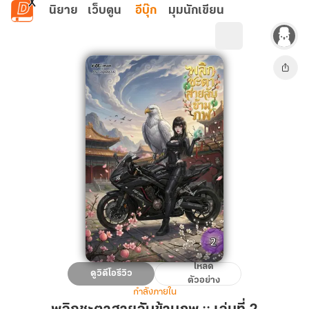
ข้ามไปยังเนื้อหาหลัก
นิยาย
เว็บตูน
อีบุ๊ก
มุมนักเขียน
โหลด
พลิก
ดูวิดีโอรีวิว
ตัวอย่าง
ชะตา
กำลังภายใน
สายลับ