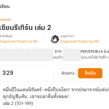
เขียน
แฟนตาซี
เซียนรีเทิร์น เล่ม 2
สำนักพิมพ์
นามปากกา
Dragonveil Project by NK
Dragonveil Project by NK
รื่อง
เซียน
ี
101 ตอน
219.84K
1.03K
370
PG ทั่วไป
PDF/EPUB
14 มี.
เทิร์น
สารบัญ
จำนวนคำ
จำนวนหน้า (A5)
ยอดวิว
ระดับเนื้อหา
ประเภทไฟล์
วันที่ว
329
ตัวอย่าง
ซื้ออีบุ๊ก
หมื่นปีในแดนนิรันดร์—หนึ่งปีบนโลก! จากปรมาจารย์แห่งเซี
ทุกบัญชีแค้น…เขาจะเอาคืนทั้งหมด!
เล่ม 2 (101-199)