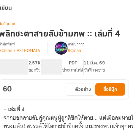
เขียน
จีนย้อนยุค
พลิกชะตาสายลับข้ามภพ :: เล่มที่ 4
สำนักพิมพ์
นามปากกา
RCman x ASTRØMATA
RCman
รื่อง
พลิก
ชะตา
282
2.57K
PG ทั่วไป
PDF
11 มี.ค. 69
สายลับ
จำนวนหน้า (A5)
ยอดวิว
ระดับเนื้อหา
ประเภทไฟล์
วันที่วางขาย
ข้าม
ภพ
(มี
60
ตัวอย่าง
ซื้ออีบุ๊ก
E-
book)
:: เล่มที่ 4
จากยอดสายลับสู่คุณหนูผู้ถูกลิขิตให้ตาย... แต่เมื่อลมห
ทวงแค้น! สวรรค์ให้โอกาสข้าอีกครั้ง เกมของพวกเจ้าทุกคน.