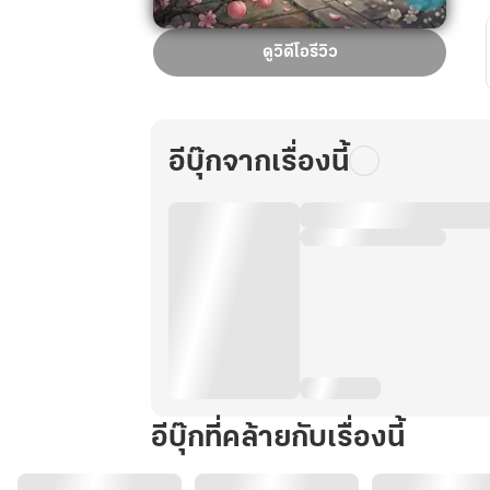
พลิก
ดูวิดีโอรีวิว
ชะตา
สายลับ
ข้าม
ภพ
อีบุ๊กจากเรื่องนี้
::
เล่ม
ที่
4
อีบุ๊กที่คล้ายกับเรื่องนี้