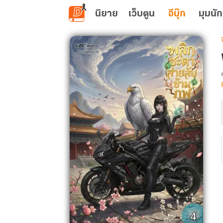
ข้ามไปยังเนื้อหาหลัก
นิยาย
เว็บตูน
อีบุ๊ก
มุมนัก
เ