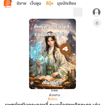
ข้ามไปยังเนื้อหาหลัก
นิยาย
เว็บตูน
อีบุ๊ก
มุมนักเขียน
โหลด
แพทย์
ตัวอย่าง
หญิง
สืบสวน
ตระ