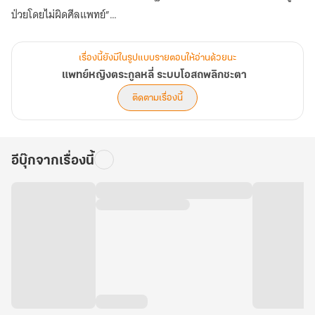
ป่วยโดยไม่ผิดศีลแพทย์”
จากโรงหมอเล็กในตรอกแคบ เซวียนอิงเริ่มรักษาเคสที่หมอทั้งเมืองไม่
เรื่องนี้ยังมีในรูปแบบรายตอนให้อ่านด้วยนะ
กล้าแตะ ทั้งพิษที่ซ่อนในยา ศพที่ตายเหมือนโรค และความลับของการ
แพทย์หญิงตระกูลหลี่ ระบบโอสถพลิกชะตา
ทดลองกับมนุษย์
ติดตามเรื่องนี้
ยิ่งเธอรักษาคนมากเท่าไร ความจริงที่ทำให้ตระกูลหลี่ล่มสลายก็ยิ่งใกล้
อีบุ๊กจากเรื่องนี้