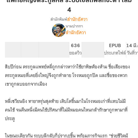
แพทย์หญิงตระกูลหลี่ ระบบโอสถพลิกชะตา เล่ม
กูล
4
หลี่
สำนักอัศวา
สำนักพิมพ์
ระบบ
นามปากกา
โอสถ
เรื่อง
สำนักอัศวา
แพทย์
พลิก
หญิง
ชะตา
ตระ
40 ตอน
65.03K
485
636
PG ทั่วไป
EPUB
14 มี
เล่ม
กูล
สารบัญ
จำนวนคำ
จำนวนหน้า (A5)
ยอดวิว
ระดับเนื้อหา
ประเภทไฟล์
วันที่
4
หลี่
ระบบ
สิบปีก่อน ตระกูลแพทย์หลี่ถูกกล่าวหาว่าใช้ยาพิษต้องห้าม ชื่อเสียงของ
โอสถ
ตระกูลหมอที่เคยยิ่งใหญ่จึงถูกทำลาย โรงหมอถูกปิด และชื่อของพวก
พลิก
ชะตา
เขาถูกลบออกจากเมือง
หลี่เซวียนอิง ทายาทรุ่นสุดท้าย เติบโตขึ้นมาในโรงหมอเก่าที่แทบไม่มี
คนไข้ จนคืนหนึ่งมีคนไข้ปริศนาที่ไม่มีหมอคนไหนกล้ารักษาถูกพามาที่
ประตู
ในขณะเดียวกัน ระบบลึกลับก็ปรากฏขึ้น พร้อมภารกิจแรก “ช่วยชีวิตผู้