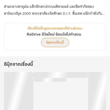
ท่ามกลางพายุฝน แท็กติกสกปรกบนพิทวอลล์ และขีดจำกัดของ
ฮาร์ดแวร์ยุค 2000 พวกเขาต้องงัดทักษะ D.I.Y. ขั้นเทพ ผนึกกำลังกับ
อัจฉริยะอย่าง 'อีลอน มัสก์' เพื่อสร้างปาฏิหาริย์โค่นเครื่องยนต์ V12
เตรียมพบกับบทสรุปสุดอิ่มเอมใจ การสร้าง Dream Factory และกำเนิด
เรื่องนี้ยังมีในรูปแบบรายตอนให้อ่านด้วยนะ
'Siam KAMIN' ยนตรกรรมไฟฟ้าที่จะมาเปลี่ยนโลกใบนี้ไปตลอดกาล!"
ReDrive ชีวิตใหม่ ย้อนวัยไปทำสวน
ติดตามเรื่องนี้
อีบุ๊กจากเรื่องนี้