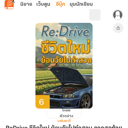
ข้ามไปยังเนื้อหาหลัก
นิยาย
เว็บตูน
อีบุ๊ก
มุมนักเขียน
โหลด
ReDrive
ตัวอย่าง
ชีวิต
แฟนตาซี
ใหม่