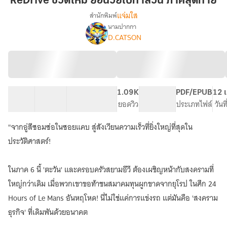
ReDrive ชีวิตใหม่ ย้อนวัยไปทำสวน ภาคสุดท้าย
ย้อน
แจ่มใส
สำนักพิมพ์
วัย
นามปากกา
ReDrive
เรื่อง
ไป
D.CATSON
ชีวิต
ทำ
ใหม่
สวน
ย้อน
ภาค
วัย
สุดท้าย
ไป
ทำ
53 ตอน
149.68K
307
1.09K
PG ทั่วไป
PDF/EPUB
12 เ
สวน
สารบัญ
จำนวนคำ
จำนวนหน้า (A5)
ยอดวิว
ระดับเนื้อหา
ประเภทไฟล์
วันท
"จากอู่สีซอมซ่อในซอยแคบ สู่สังเวียนความเร็วที่ยิ่งใหญ่ที่สุดใน
ประวัติศาสตร์!
ในภาค 6 นี้ 'ตะวัน' และครอบครัวสยามอีวี ต้องเผชิญหน้ากับสงครามที่
ใหญ่กว่าเดิม เมื่อพวกเขาขอท้าชนสมาคมทุนผูกขาดจากยุโรป ในศึก 24
Hours of Le Mans อันหฤโหด! นี่ไม่ใช่แค่การแข่งรถ แต่มันคือ 'สงคราม
ธุรกิจ' ที่เดิมพันด้วยอนาคต