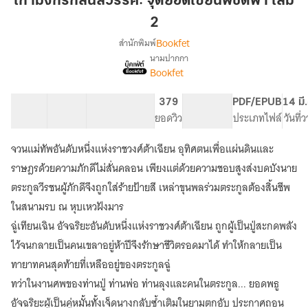
เก้ามังกรกลืนสวรรค์: จุติยอดเซียนพิชิตฟ้า เล่ม
สวรรค์:
2
จุติ
Bookfet
สำนักพิมพ์
ยอด
นามปากกา
เซียน
เรื่อง
Bookfet
เก้า
พิชิต
มังกร
ฟ้า
กลืน
40 ตอน
72.21K
455
379
PG ทั่วไป
PDF/EPUB
14 มี
เล่ม
สวรรค์:
สารบัญ
จำนวนคำ
จำนวนหน้า (A5)
ยอดวิว
ระดับเนื้อหา
ประเภทไฟล์
วันที่
2
จุติ
ยอด
จวนแม่ทัพอันดับหนึ่งแห่งราชวงศ์ต้าเฉียน อุทิศตนเพื่อแผ่นดินและ
เซียน
ราษฎรด้วยความภักดีไม่สั่นคลอน เพียงแต่ด้วยความชอบสูงส่งบดบังนาย
พิชิต
ฟ้า
ตระกูลวีรชนผู้ภักดีจึงถูกใส่ร้ายป้ายสี เหล่าขุนพลร่วมตระกูลต้องสิ้นชีพ
ในสนามรบ ณ หุบเหวฝังมาร
ฉู่เทียนเฉิน อัจฉริยะอันดับหนึ่งแห่งราชวงศ์ต้าเฉียน ถูกผู้เป็นปู่สะกดพลัง
ไว้จนกลายเป็นคนเขลาอยู่ห้าปีจึงรักษาชีวิตรอดมาได้ ทำให้กลายเป็น
ทายาทคนสุดท้ายที่เหลืออยู่ของตระกูลฉู่
ทว่าในงานศพของท่านปู่ ท่านพ่อ ท่านลุงและคนในตระกูล... ยอดพธู
อัจฉริยะผู้เป็นคู่หมั้นทั้งเจ็ดนางกลับซ้ำเติมในยามตกอับ ประกาศถอน