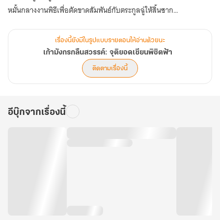
หมั้นกลางงานพิธีเพื่อตัดขาดสัมพันธ์กับตระกูลฉู่ให้สิ้นซาก
ท่านย่าโทสะพลุ่งพล่านจนกระอักโลหิต น้องสาวร่วมอุทรวัยห้าขวบทั้ง
สองนางหวาดวิตกจนเสียสติ ในยามที่ตระกูลล่มสลายจนฐานะต่ำต้อยยิ่ง
เรื่องนี้ยังมีในรูปแบบรายตอนให้อ่านด้วยนะ
กว่าสุนัข ฉู่เทียนเฉินที่ตกอยู่ในห้วงความเขลามาห้าปีพลันตื่นรู้ ด้วยแหวน
เก้ามังกรกลืนสวรรค์: จุติยอดเซียนพิชิตฟ้า
โบราณที่มารดาทิ้งไว้ให้ ทำให้เขาได้รับสืบทอดมรดกแห่งจักรพรรดิมังกร
ติดตามเรื่องนี้
นิรันดร์กาล ฝึกปรือเคล็ดวิชา "คัมภีร์เก้ามังกรกลืนสวรรค์"
ฉู่เทียนเฉินทะยานขึ้นสู่สรวงสวรรค์ บรรลุถึงขั้นในตำนานในคราเดียว
"พวกเจ้าอ้างว่าความดีความชอบสูงล้ำ บดบังองค์จักรพรรดิ จึงฆ่าล้าง
อีบุ๊กจากเรื่องนี้
ตระกูลข้า... เช่นนั้นหากข้าจะล้างบางราชวงศ์พวกเจ้าบ้าง ก็สมเหตุสม
ผลแล้วมิใช่หรือ?" (บทที่ 41-80)