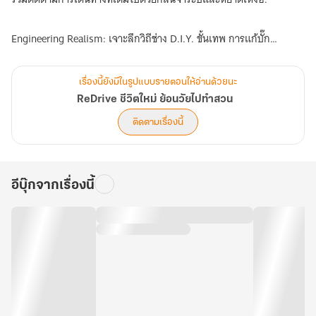
Engineering Realism: เจาะลึกวิถีช่าง D.I.Y. ขั้นเทพ การแก้บั๊ก
ซอฟต์แวร์ และการวายริ่งสายไฟที่ไม่มีการข้ามขั้นตอน
เรื่องนี้ยังมีในรูปแบบรายตอนให้อ่านด้วยนะ
Business as War: สงครามธุรกิจที่ต้องชิงไหวชิงพริบกับบริษัทยักษ์ใหญ่
ReDrive ชีวิตใหม่ ย้อนวัยไปทำสวน
ข้ามชาติ และการปั้นแบรนด์ไทยให้กลายเป็นแบรนด์ระดับโลก
ติดตามเรื่องนี้
JDM Spirit: กลิ่นอายรถซิ่งยุค 90s-00s ที่ถูกคืนชีพด้วยพลังงานไฟฟ้า
ทั้งบนท้องถนนและสนามแข่งเลอม็องส์
อีบุ๊กจากเรื่องนี้
Bromance & Alliance: มิตรภาพที่หาได้ยากระหว่างคู่แข่งที่เคารพกัน
อย่าง 'อีลอน มัสก์' และครอบครัวอู่สีที่ร่วมรบกันมาตั้งแต่วันแรก
พร้อม "ตอนพิเศษ 10 ตอนสุดท้าย" ที่จะพาคุณไปสัมผัสแง่มุมที่ลึกซึ้ง
และอิ่มเอมใจกว่าเดิม:
พบกับการพักผ่อนที่โรแมนติกกลางปารีส, ปฏิบัติการกะเพราหมูกรอบ