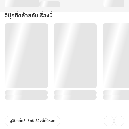
เปลี่ยนโลก, การซุ่มทำรถแต่งงานในฝัน และบทสรุปของศัตรูที่กลายเป็น
มิตร... นี่คือจดหมายรักถึงคนรักรถและนักประดิษฐ์ทุกคน ที่จะพิสูจน์ว่า
อีบุ๊กที่คล้ายกับเรื่องนี้
'ความฝันที่สร้างด้วยมือ ย่อมยิ่งใหญ่กว่าสิ่งใดเสมอ'
ปิดฉากตำนานสยามอีวีอย่างสมบูรณ์แบบ... รุ่งอรุณใหม่ได้เริ่มต้นขึ้น
แล้วที่นี่!
ดูอีบุ๊กที่คล้ายกับเรื่องนี้ทั้งหมด