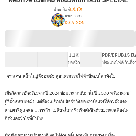
ReDrive ชีวิตใหม่ ย้อนวัยไปทำสวน SPECIAL
ย้อน
แจ่มใส
สำนักพิมพ์
วัย
นามปากกา
ReDrive
เรื่อง
ไป
D.CATSON
ชีวิต
ทำ
ใหม่
สวน
ย้อน
SPECIAL
วัย
ไป
ทำ
11 ตอน
28.55K
52
1.1K
PG ทั่วไป
PDF/EPUB
15 มี
สวน
สารบัญ
จำนวนคำ
จำนวนหน้า (A5)
ยอดวิว
ระดับเนื้อหา
ประเภทไฟล์
วันที่
"จากเศษเหล็กในอู่สีซอมซ่อ สู่ยนตรกรรมไฟฟ้าที่สยบโลกทั้งใบ"
เมื่อวิศวกรอัจฉริยะจากปี 2024 ย้อนเวลากลับมาในปี 2000 พร้อมความ
รู้ที่ล้ำหน้ายุคสมัย แต่ต้องเผชิญกับข้อจำกัดของฮาร์ดแวร์ที่ล้าหลังและ
สายตาที่ดูแคลน... ภารกิจ 'เปลี่ยนโลก' จึงเริ่มต้นขึ้นด้วยประแจเพียงไม่
กี่ตัวและหัวใจที่บ้าบิ่น!
ร่วมติดตามการเดินทางที่เต็มไปด้วยกลิ่นจาระบีและหยาดเหงื่อ: