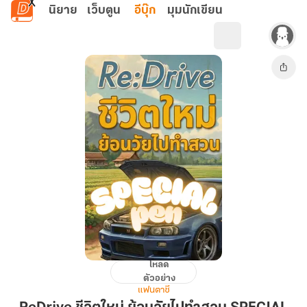
ข้ามไปยังเนื้อหาหลัก
นิยาย
เว็บตูน
อีบุ๊ก
มุมนักเขียน
โหลด
ReDrive
ตัวอย่าง
ชีวิต
แฟนตาซี
ใหม่