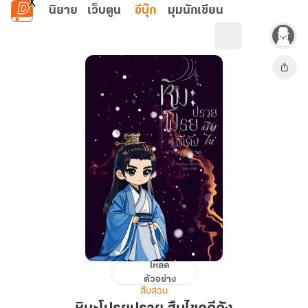
ข้ามไปยังเนื้อหาหลัก
นิยาย
เว็บตูน
อีบุ๊ก
มุมนักเขียน
โหลด
หิมะ
ตัวอย่าง
โปรยปราย
สืบสวน
สืบ