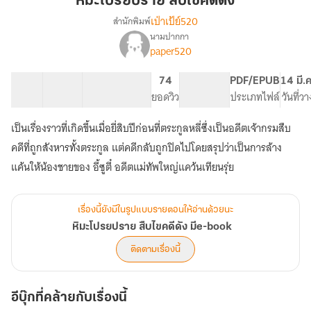
หิมะโปรยปราย สืบไขคดีดัง
ไข
เป่าเป้ย์520
สำนักพิมพ์
คดี
นามปากกา
เรื่อง
ดัง
paper520
หิมะ
โปรยปราย
สืบ
3 ตอน
27.66K
190
74
PG ทั่วไป
PDF/EPUB
14 มี.
ไข
สารบัญ
จำนวนคำ
จำนวนหน้า (A5)
ยอดวิว
ระดับเนื้อหา
ประเภทไฟล์
วันที่ว
คดี
ดัง
เป็นเรื่องราวที่เกิดขึ้นเมื่อยี่สิบปีก่อนที่ตระกูลหลี่ซึ่งเป็นอดีตเจ้ากรมสืบ
มีe-
คดีที่ถูกสังหารทั้งตระกูล แต่คดีกลับถูกปิดไปโดยสรุปว่าเป็นการล้าง
book
แค้นให้น้องชายของ อี้ซูตี๋ อดีตแม่ทัพใหญ่แคว้นเทียนรุ่ย
เรื่องนี้ยังมีในรูปแบบรายตอนให้อ่านด้วยนะ
หิมะโปรยปราย สืบไขคดีดัง มีe-book
ติดตามเรื่องนี้
อีบุ๊กที่คล้ายกับเรื่องนี้