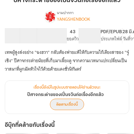
ปีศาจกระต่ายของเปิ่นจวินก่อเรื่องอีกแล้ว
เปิ่น
จ
นามปากกา
YANGSHENBOOK
เรื่อง
วิน
ปีศาจ
ก่อ
กระต่าย
11 ตอน
10.54K
71
43
PG ทั่วไป
PDF/EPUB
28 มี
เรื่อง
ของ
สารบัญ
จำนวนคำ
จำนวนหน้า (A5)
ยอดวิว
ระดับเนื้อหา
ประเภทไฟล์
วันที่
อีก
เปิ่น
จ
แล้ว
เทพผู้สูงส่งอย่าง "ฉงฮวา" กลับต้องพ่ายแพ้ให้กับความไร้เดียงสาของ "จู๋
วิน
ก่อ
เซิง" ปีศาจกระต่ายน้อยที่เก็บมาเลี้ยงดู จากความเวทนาแปรเปลี่ยนเป็น
เรื่อง
วาสนาที่ผูกมัดหัวใจไว้ด้วยด้ายแดงชั่วนิรันดร์
อีก
แล้ว
เรื่องนี้ยังมีในรูปแบบรายตอนให้อ่านด้วยนะ
ปีศาจกระต่ายของเปิ่นจวินก่อเรื่องอีกแล้ว
ติดตามเรื่องนี้
อีบุ๊กที่คล้ายกับเรื่องนี้