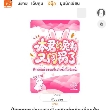
ข้ามไปยังเนื้อหาหลัก
นิยาย
เว็บตูน
อีบุ๊ก
มุมนักเขียน
โหลด
ปีศาจ
ตัวอย่าง
กระต่าย
วาย
ของ