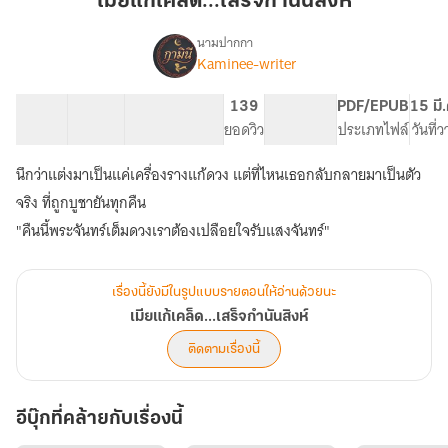
เมียแก้เคล็ด...เสร็จกำนันสิงห์
กำนัน
สิงห์
นามปากกา
Kaminee-writer
เรื่อง
เมีย
แก้
15 ตอน
18.83K
126
139
PG ทั่วไป
PDF/EPUB
15 มี
เคล็ด...เสร็จ
สารบัญ
จำนวนคำ
จำนวนหน้า (A5)
ยอดวิว
ระดับเนื้อหา
ประเภทไฟล์
วันที่
กำนัน
สิงห์
นึกว่าแต่งมาเป็นแค่เครื่องรางแก้ดวง แต่ที่ไหนเธอกลับกลายมาเป็นตัว
จริง ที่ถูกบูชายันทุกคืน
"คืนนี้พระจันทร์เต็มดวงเราต้องเปลือยใจรับแสงจันทร์"
เรื่องนี้ยังมีในรูปแบบรายตอนให้อ่านด้วยนะ
เมียแก้เคล็ด...เสร็จกำนันสิงห์
ติดตามเรื่องนี้
อีบุ๊กที่คล้ายกับเรื่องนี้