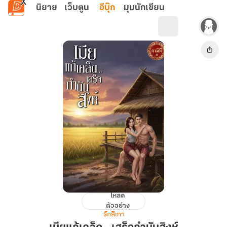
ข้ามไปยังเนื้อหาหลัก
นิยาย
เว็บตูน
อีบุ๊ก
มุมนักเขียน
โหลด
เมีย
ตัวอย่าง
แก้
รักสีเทา
เคล็ด...เสร็จ