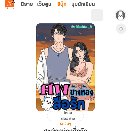
ข้ามไปยังเนื้อหาหลัก
นิยาย
เว็บตูน
อีบุ๊ก
มุมนักเขียน
โหลด
ศพ
ตัวอย่าง
ข้าง
รักอื่นๆ
ห้อง