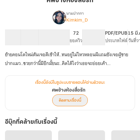
ศพข้างห้องสื่อรัก
สื่อ
รัก
นามปากกา
Kimkim_D
เรื่อง
ศพ
ข้าง
18 ตอน
24.26K
146
72
PG ทั่วไป
PDF/EPUB
15 มี
ห้อง
สารบัญ
จำนวนคำ
จำนวนหน้า (A5)
ยอดวิว
ระดับเนื้อหา
ประเภทไฟล์
วันที่
สื่่
อรัก
ย้ายคอนโดใหม่ดันเจอดีเข้าให้..ทนอยู่ไม่ไหวหลอนผีแถมยังเจอผู้ชาย
ปากแมว..ซวยกว่านี้มีอีกมั้ยนะ..คิดได้ไงว่าเธอจะอ่อยเค้า...
เรื่องนี้ยังมีในรูปแบบรายตอนให้อ่านด้วยนะ
ศพข้างห้องสื่่อรัก
ติดตามเรื่องนี้
อีบุ๊กที่คล้ายกับเรื่องนี้