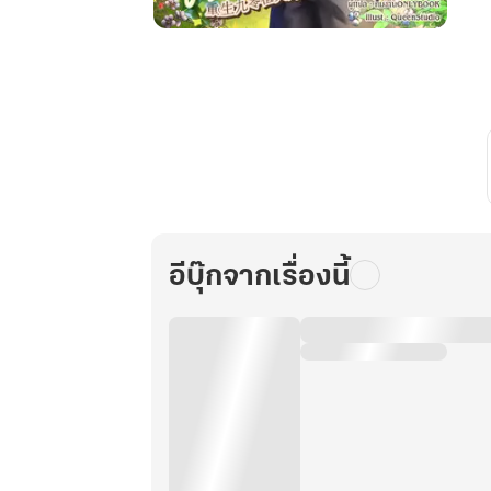
ย้อน
กลับ
มา
ยุค
90
พร้อม
พลัง
ปลูก
พืช
อีบุ๊กจากเรื่องนี้
วิญญาณ
เล่ม
20
(จบ)