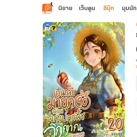
ข้ามไปยังเนื้อหาหลัก
นิยาย
เว็บตูน
อีบุ๊ก
มุมนัก
เ