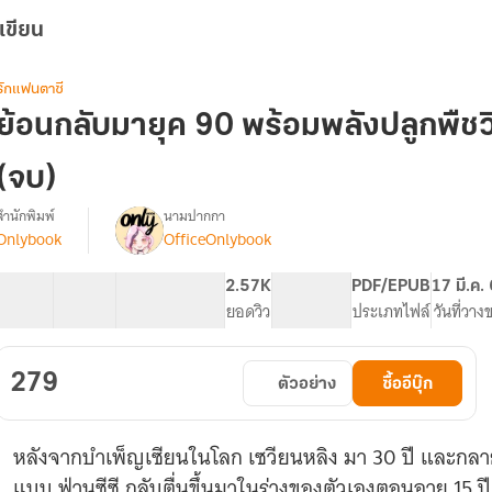
เขียน
รักแฟนตาซี
ย้อนกลับมายุค 90 พร้อมพลังปลูกพื
(จบ)
สำนักพิมพ์
นามปากกา
Onlybook
OfficeOnlybook
[จบ]
รื่อง
ย้อน
กลับ
55 ตอน
87.77K
665
2.57K
PG ทั่วไป
PDF/EPUB
17 มี.ค.
มา
สารบัญ
จำนวนคำ
จำนวนหน้า (A5)
ยอดวิว
ระดับเนื้อหา
ประเภทไฟล์
วันที่วาง
ยุค
90
พร้อม
279
ตัวอย่าง
ซื้ออีบุ๊ก
พลัง
ปลูก
พืช
หลังจากบำเพ็ญเซียนในโลก เซวียนหลิง มา 30 ปี และกล
วิญญาณ
แบบ ฟ่านซีซี กลับตื่นขึ้นมาในร่างของตัวเองตอนอายุ 15 ปี