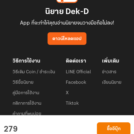
นิยาย Dek-D
App ที่จะทำให้คุณอ่านนิยายจนวางมือถือไม่ลง!
ดาวน์โหลดแอป
วิธีการใช้งาน
ติดต่อเรา
เพิ่มเติม
วิธีเติม Coin / ชำระเงิน
LINE Official
ข่าวสาร
วิธีซื้อนิยาย
Facebook
เขียนนิยาย
คู่มือการใช้งาน
X
กติกาการใช้งาน
Tiktok
คำถามที่พบบ่อย
Dek-D.com ใช้คุกกี้เพื่อพัฒนาประสบการณ์ของ ผู้ใช้ให้ดียิ่งขึ้น
279
ซื้ออีบุ๊ก
ยอมรับ
เรียนรู้เพิ่มเติมที่นี่
© 2026
Dek-D Interactive Co.,Ltd.
All rights reserved. |
Privacy Policy