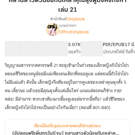
หลานสาวตัวน้อยกับเหล่าคุณลุงผู้มั่งคั่งทั้งห้า
น้อย
เล่ม 21
กับ
Onlybook
สำนักพิมพ์
เหล่า
นามปากกา
คุณ
(อัป
เรื่อง
OfficeOnlybook
ลุง
ตอน
ฟรี
ผู้
40 ตอน
61.19K
503
3.07K
PG ทั่วไป
PDF/EPUB
17 มี
เพิ่ม
มั่งคั่ง
สารบัญ
จำนวนคำ
จำนวนหน้า (A5)
ยอดวิว
ระดับเนื้อหา
ประเภทไฟล์
วันที
ทุก
ทั้ง
วัน)
ห้า
[จบ]
วิญญาณสาวจากศตวรรษที่ 21 ทะลุเข้ามาในร่างของเด็กหญิงถังโย่วโย่ว
เล่ม
หลาน
ตลอดชีวิตของหนูน้อยมีแม่เพียงคนเดียวที่คอยดูแล แต่ตอนนี้ถังโย่วโย่ว
สาว
21
ไม่มีแม่แล้ว ดังนั้น เด็กหญิงจึงต้องอยู่ในการดูแลของเหล่าคุณลุงทั้ง 5
ตัว
น้อย
คน เดี๋ยวนะ แล้วเธอมีคุณลุงตั้งแต่เมื่อไหร่ แถมแต่ละคนก็ช่าง รวย!
กับ
หล่อ! มีอำนาจ! พวกเขาต้องมาเลี้ยงดูเธอต่อจากนี้หรือ? แล้วชีวิตของ
เหล่า
คุณ
เด็กหญิงถังโย่วโย่วจะเป็นอย่างไรกันเนี่ย?! (ตอนที่ 801-840)
ลุง
ผู้
มั่งคั่ง
เรื่องนี้ยังมีในรูปแบบรายตอนให้อ่านด้วยนะ
ทั้ง
(อัปตอนฟรีเพิ่มทุกวัน)[จบ] หลานสาวตัวน้อยกับเหล่าคุณลุงผู้มั่งคั่งทั้งห้า