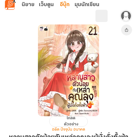
ข้ามไปยังเนื้อหาหลัก
นิยาย
เว็บตูน
อีบุ๊ก
มุมนักเขียน
โหลด
หลาน
ตัวอย่าง
สาว
อดีต ปัจจุบัน อนาคต
ตัว