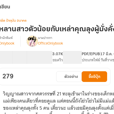
เขียน
อดีต ปัจจุบัน อนาคต
หลานสาวตัวน้อยกับเหล่าคุณลุงผู้มั่งคั่ง
สำนักพิมพ์
นามปากกา
Onlybook
OfficeOnlybook
(อัป
รื่อง
ตอน
ฟรี
40 ตอน
63.41K
500
3.07K
PG ทั่วไป
PDF/EPUB
17 มี.ค.
เพิ่ม
สารบัญ
จำนวนคำ
จำนวนหน้า (A5)
ยอดวิว
ระดับเนื้อหา
ประเภทไฟล์
วันที่วาง
ทุก
วัน)
[จบ]
279
ตัวอย่าง
ซื้ออีบุ๊ก
หลาน
สาว
ตัว
วิญญาณสาวจากศตวรรษที่ 21 ทะลุเข้ามาในร่างของเด็กหญิ
น้อย
กับ
แม่เพียงคนเดียวที่คอยดูแล แต่ตอนนี้ถังโย่วโย่วไม่มีแม่แล
เหล่า
ของเหล่าคุณลุงทั้ง 5 คน เดี๋ยวนะ แล้วเธอมีคุณลุงตั้งแต่เม
คุณ