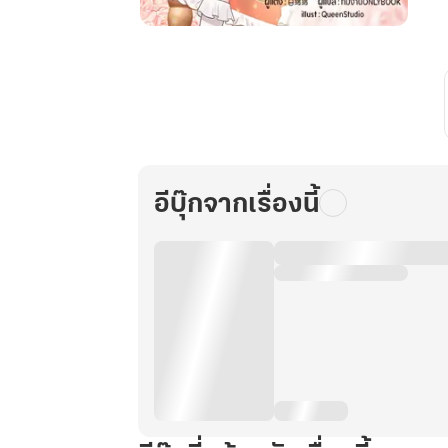
ผ
หลาน
ม
ท
สาว
ตัว
น้อย
กับ
เหล่า
คุณ
อีบุ๊กจากเรื่องนี้
ลุง
ผู้
มั่งคั่ง
ทั้ง
ห้า
เล่ม
22