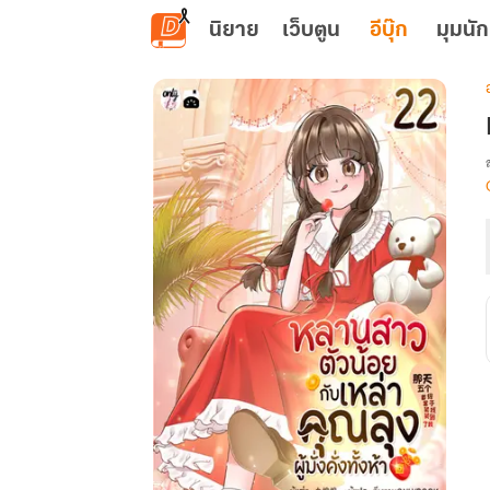
ข้ามไปยังเนื้อหาหลัก
นิยาย
เว็บตูน
อีบุ๊ก
มุมนัก
เ