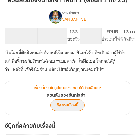
สวนลับของจันทร์เจ้า เล่มที่ 1 (ตอนที่ 1 ถึง 25)
จันทร์
เจ้า
นามปากกา
VANBAN_VB
เรื่อง
เล่ม
สวน
ที่
ลับ
25 ตอน
58.69K
164
133
PG ทั่วไป
EPUB
13 มี
1
ของ
สารบัญ
จำนวนคำ
จำนวนหน้า (A5)
ยอดวิว
ระดับเนื้อหา
ประเภทไฟล์
วันที่
(ตอน
จันทร์
เจ้า
ที่
"ในโลกที่ตัดสินคุณค่าด้วยพลังวิญญาณ 'จันทร์เจ้า' คือเด็กสาวผู้ไร้ค่า
1
แต่เมื่อจิ๊กซอว์ปริศนาได้มอบ 'ระบบฟาร์ม' ในมือเธอ โลกจะได้รู้
ถึง
ว่า...พลังที่แท้จริงไม่จำเป็นต้องใช้พลังวิญญาณเสมอไป!"
25)
เรื่องนี้ยังมีในรูปแบบรายตอนให้อ่านด้วยนะ
สวนลับของจันทร์เจ้า
ติดตามเรื่องนี้
อีบุ๊กที่คล้ายกับเรื่องนี้