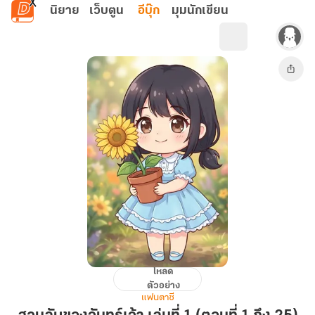
ข้ามไปยังเนื้อหาหลัก
นิยาย
เว็บตูน
อีบุ๊ก
มุมนักเขียน
โหลด
สวน
ตัวอย่าง
ลับ
แฟนตาซี
ของ