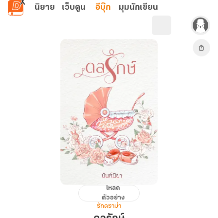
ข้ามไปยังเนื้อหาหลัก
นิยาย
เว็บตูน
อีบุ๊ก
มุมนักเขียน
โหลด
ดล
ตัวอย่าง
รักษ์
รักดราม่า