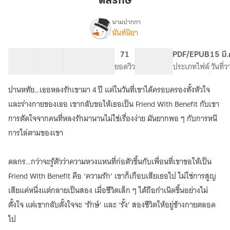
ดลรักษ์
นามปากกา
นันท์นิยา
เรื่อง
ดล
รักษ์
21 ตอน
49.06K
155
71
PG ทั่วไป
PDF/EPUB
15 มี
สารบัญ
จำนวนคำ
จำนวนหน้า (A5)
ยอดวิว
ระดับเนื้อหา
ประเภทไฟล์
วันที่
ปานหทัย…เธอหลงรักเขามา 4 ปี แต่ในวันที่เขาได้ครอบครองทั้งหัวใจ
และร่างกายของเธอ เขากลับขอให้เธอเป็น Friend With Benefit กับเขา
การตัดใจจากคนที่หลงรักมานานไม่ใช่เรื่องง่าย มันยากพอ ๆ กับการหนี
การไล่ตามของเขา
ดลกร…กว่าจะรู้ตัวว่าความหวงแหนที่ก่อตัวขึ้นกับเพื่อนที่เขาขอให้เป็น
Friend With Benefit คือ ‘ความรัก’ เขาก็เกือบเสียเธอไป ไม่ใช่การสูญ
เสียแค่หนึ่งแต่กลายเป็นสอง เมื่อชีวิตเล็ก ๆ ได้ถือกำเนิดขึ้นอย่างไม่
ตั้งใจ แต่เขากลับตั้งใจจะ ‘รักษ์’ และ ‘รั้ง’ สองชีวิตให้อยู่ข้างกายตลอด
ไป