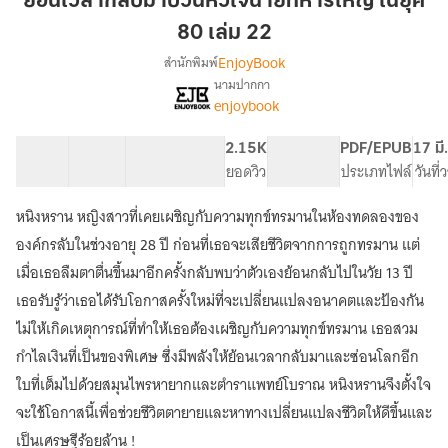
ย้อนเวลากลับมาป่วนหัวใจนายทหารใหญ่ ในยุค
มา
80 เล่ม 22
ป่วน
EnjoyBook
สำนักพิมพ์
หัวใจ
นามปากกา
นาย
[จบ]
เรื่อง
enjoybook
ทหาร
ย้อน
เวลา
ใหญ่
40 ตอน
70.86K
523
2.15K
PG ทั่วไป
PDF/EPUB
17 มี
กลับ
ใน
สารบัญ
จำนวนคำ
จำนวนหน้า (A5)
ยอดวิว
ระดับเนื้อหา
ประเภทไฟล์
วันที
มา
ยุค
ป่วน
80
หัวใจ
หนิงหราน หญิงสาวที่เคยเผชิญกับความทุกข์ทรมานในห้องทดลองของ
เล่ม
นาย
องค์กรลับในช่วงอายุ 28 ปี ก่อนที่เธอจะเสียชีวิตจากการถูกทรมาน แต่
ทหาร
22
เมื่อเธอลืมตาตื่นขึ้นมาอีกครั้งกลับพบว่าตัวเองย้อนกลับไปในวัย 13 ปี
ใหญ่
ใน
เธอรับรู้ว่าเธอได้รับโอกาสครั้งใหม่ที่จะเปลี่ยนแปลงอนาคตและป้องกัน
ยุค
ไม่ให้เกิดเหตุการณ์ที่ทำให้เธอต้องเผชิญกับความทุกข์ทรมาน เธอสวม
80
กำไลเงินที่เป็นของพิเศษ ซึ่งมีพลังให้ย้อนเวลากลับมาและซ่อนโลกอีก
ใบที่เต็มไปด้วยสมุนไพรหายากและตำราแพทย์โบราณ หนิงหรานจึงตั้งใจ
จะใช้โอกาสนี้เพื่อช่วยชีวิตตายายและหาทางเปลี่ยนแปลงชีวิตให้ดีขึ้นและ
เป็นเศรษฐีร้อยล้าน !