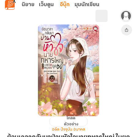
ข้ามไปยังเนื้อหาหลัก
นิยาย
เว็บตูน
อีบุ๊ก
มุมนักเขียน
โหลด
ย้อน
ตัวอย่าง
เวลา
อดีต ปัจจุบัน อนาคต
กลับ