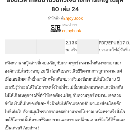
ย้อนเวลากลับมาป่วนหัวใจนายทหารใหญ่ ในยุค
มา
80 เล่ม 24
ป่วน
EnjoyBook
สำนักพิมพ์
หัวใจ
นามปากกา
นาย
[จบ]
เรื่อง
enjoybook
ทหาร
ย้อน
เวลา
ใหญ่
40 ตอน
69.42K
521
2.13K
PG ทั่วไป
PDF/EPUB
17 มี
กลับ
ใน
สารบัญ
จำนวนคำ
จำนวนหน้า (A5)
ยอดวิว
ระดับเนื้อหา
ประเภทไฟล์
วันที
มา
ยุค
ป่วน
80
หัวใจ
หนิงหราน หญิงสาวที่เคยเผชิญกับความทุกข์ทรมานในห้องทดลองของ
เล่ม
นาย
องค์กรลับในช่วงอายุ 28 ปี ก่อนที่เธอจะเสียชีวิตจากการถูกทรมาน แต่
ทหาร
24
เมื่อเธอลืมตาตื่นขึ้นมาอีกครั้งกลับพบว่าตัวเองย้อนกลับไปในวัย 13 ปี
ใหญ่
ใน
เธอรับรู้ว่าเธอได้รับโอกาสครั้งใหม่ที่จะเปลี่ยนแปลงอนาคตและป้องกัน
ยุค
ไม่ให้เกิดเหตุการณ์ที่ทำให้เธอต้องเผชิญกับความทุกข์ทรมาน เธอสวม
80
กำไลเงินที่เป็นของพิเศษ ซึ่งมีพลังให้ย้อนเวลากลับมาและซ่อนโลกอีก
ใบที่เต็มไปด้วยสมุนไพรหายากและตำราแพทย์โบราณ หนิงหรานจึงตั้งใจ
จะใช้โอกาสนี้เพื่อช่วยชีวิตตายายและหาทางเปลี่ยนแปลงชีวิตให้ดีขึ้นและ
เป็นเศรษฐีร้อยล้าน !