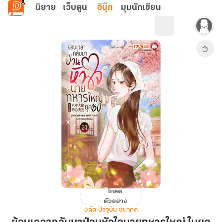
ข้ามไปยังเนื้อหาหลัก
นิยาย
เว็บตูน
อีบุ๊ก
มุมนักเขียน
โหลด
ย้อน
ตัวอย่าง
เวลา
อดีต ปัจจุบัน อนาคต
กลับ