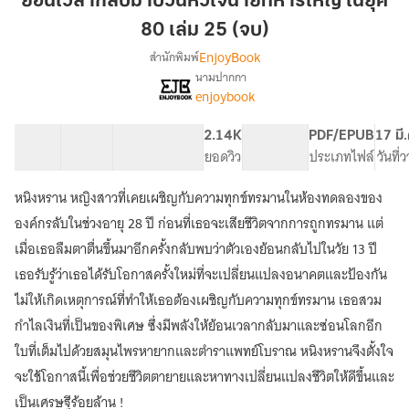
ย้อนเวลากลับมาป่วนหัวใจนายทหารใหญ่ ในยุค
มา
80 เล่ม 25 (จบ)
ป่วน
EnjoyBook
สำนักพิมพ์
หัวใจ
นามปากกา
นาย
[จบ]
เรื่อง
enjoybook
ทหาร
ย้อน
เวลา
ใหญ่
21 ตอน
40.52K
302
2.14K
PG ทั่วไป
PDF/EPUB
17 มี
กลับ
ใน
สารบัญ
จำนวนคำ
จำนวนหน้า (A5)
ยอดวิว
ระดับเนื้อหา
ประเภทไฟล์
วันที่
มา
ยุค
ป่วน
80
หัวใจ
หนิงหราน หญิงสาวที่เคยเผชิญกับความทุกข์ทรมานในห้องทดลองของ
เล่ม
นาย
องค์กรลับในช่วงอายุ 28 ปี ก่อนที่เธอจะเสียชีวิตจากการถูกทรมาน แต่
ทหาร
25
เมื่อเธอลืมตาตื่นขึ้นมาอีกครั้งกลับพบว่าตัวเองย้อนกลับไปในวัย 13 ปี
ใหญ่
(จบ)
ใน
เธอรับรู้ว่าเธอได้รับโอกาสครั้งใหม่ที่จะเปลี่ยนแปลงอนาคตและป้องกัน
ยุค
ไม่ให้เกิดเหตุการณ์ที่ทำให้เธอต้องเผชิญกับความทุกข์ทรมาน เธอสวม
80
กำไลเงินที่เป็นของพิเศษ ซึ่งมีพลังให้ย้อนเวลากลับมาและซ่อนโลกอีก
ใบที่เต็มไปด้วยสมุนไพรหายากและตำราแพทย์โบราณ หนิงหรานจึงตั้งใจ
จะใช้โอกาสนี้เพื่อช่วยชีวิตตายายและหาทางเปลี่ยนแปลงชีวิตให้ดีขึ้นและ
เป็นเศรษฐีร้อยล้าน !