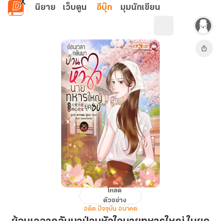
ข้ามไปยังเนื้อหาหลัก
นิยาย
เว็บตูน
อีบุ๊ก
มุมนักเขียน
โหลด
ย้อน
ตัวอย่าง
เวลา
อดีต ปัจจุบัน อนาคต
กลับ