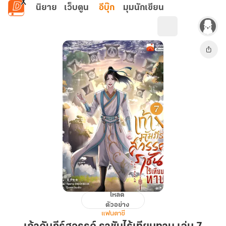
ข้ามไปยังเนื้อหาหลัก
นิยาย
เว็บตูน
อีบุ๊ก
มุมนักเขียน
โหลด
เก้า
ตัวอย่าง
คัมภีร์
แฟนตาซี
สวรรค์