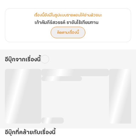
แต่ในโลกที่มีกฎแห่งผู้แข็งแกร่งเท่านั้นที่อยู่รอด เส้นทางของเขายังอีก
เรื่องนี้ยังมีในรูปแบบรายตอนให้อ่านด้วยนะ
ยาวไกล...
เก้าคัมภีร์สวรรค์ ราชันไร้เทียมทาน
และทุกก้าวที่เขาเดิน — คือก้าวสู่การเป็น ราชันไร้เทียมทาน ผู้พิชิตสวรรค์
ติดตามเรื่องนี้
เก้าชั้นฟ้า! (บทที่ 241-280)
อีบุ๊กจากเรื่องนี้
อีบุ๊กที่คล้ายกับเรื่องนี้