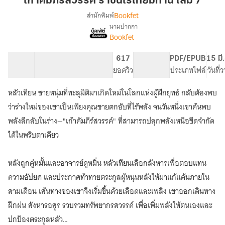
เก้าคัมภีร์สวรรค์ ราชันไร้เทียมทาน เล่ม 7
ราชัน
Bookfet
สำนักพิมพ์
ไร้
นามปากกา
เรื่อง
เทียม
Bookfet
เก้า
ทาน
คัมภีร์
เล่ม
สวรรค์
40 ตอน
60.94K
522
617
PG ทั่วไป
PDF/EPUB
15 มี
7
ราชัน
สารบัญ
จำนวนคำ
จำนวนหน้า (A5)
ยอดวิว
ระดับเนื้อหา
ประเภทไฟล์
วันที่
ไร้
เทียม
หลัวเทียน ชายหนุ่มที่ทะลุมิติมาเกิดใหม่ในโลกแห่งผู้ฝึกยุทธ์ กลับต้องพบ
ทาน
ว่าร่างใหม่ของเขาเป็นเพียงคุณชายตกอับที่ไร้พลัง จนวันหนึ่งเขาค้นพบ
พลังลึกลับในร่าง—"เก้าคัมภีร์สวรรค์" ที่สามารถปลุกพลังเหนือขีดจำกัด
ได้ในพริบตาเดียว
หลังถูกคู่หมั้นและอาจารย์ดูหมิ่น หลัวเทียนเลือกสังหารเพื่อตอบแทน
ความอัปยศ และประกาศท้าทายตระกูลผู้หนุนหลังให้มาแก้แค้นภายใน
สามเดือน เส้นทางของเขาจึงเริ่มขึ้นด้วยเลือดและเพลิง เขาออกเดินทาง
ฝึกฝน สังหารอสูร รวบรวมทรัพยากรสวรรค์ เพื่อเพิ่มพลังให้ตนเองและ
ปกป้องตระกูลหลัว