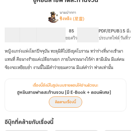
ฮูหยินสายฟาดสะท้านจวน
ฟาด
สะท้าน
นามปากกา
ซิงหลิง (星靈)
เรื่อง
จวน
ฮู
หยิน
52 ตอน
63.93K
522
85
PG ทั่วไป
PDF/EPUB
15 มี
สาย
สารบัญ
จำนวนคำ
จำนวนหน้า (A5)
ยอดวิว
ระดับเนื้อหา
ประเภทไฟล์
วันที่
ฟาด
สะท้าน
หญิงแกร่งแห่งโลกปัจจุบัน ทะลุมิติไปยังยุคโบราณ ทว่าร่างที่นางเข้ามา
จวน
[มี
แทนที่ คือนางร้ายแค่เปลือกนอก ภายในจวนนางไร้ค่า สามีเมิน มีแต่คน
E-
จ้องจะเหยียบย่ำ งานนี้ไม่มีคำว่ายอมความ มีแต่คำว่า ฟาดเท่านั้น
Book
+
ตอน
เรื่องนี้ยังมีในรูปแบบรายตอนให้อ่านด้วยนะ
พิเศษ]
ฮูหยินสายฟาดสะท้านจวน [มี E-Book + ตอนพิเศษ]
ติดตามเรื่องนี้
อีบุ๊กที่คล้ายกับเรื่องนี้