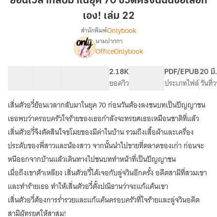
ย้อนเวลากลับมาในยุค 70 ชีวิตครั้งนี้ฉันขอเลือก
มา
เอง! เล่ม 22
ใน
Onlybook
สำนักพิมพ์
ยุค
นามปากกา
70
[จบ]
เรื่อง
OfficeOnlybook
ชีวิต
ย้อน
เวลา
ครั้ง
40 ตอน
59.74K
362
2.18K
PG ทั่วไป
PDF/EPUB
20 มี
กลับ
นี้
สารบัญ
จำนวนคำ
จำนวนหน้า (A5)
ยอดวิว
ระดับเนื้อหา
ประเภทไฟล์
วันที
มา
ฉัน
ใน
ขอ
ยุค
เสิ่นตัวอวี๋ย้อนเวลากลับมาในยุค 70 ก่อนวันต้องลงชนบทเป็นปัญญาชน
เลือก
70
เธอพบว่าครอบครัวใจร้ายของเธอกำลังจะทรยศเธอเหมือนชาติที่แล้ว
ชีวิต
เอง!
เสิ่นตัวอวี๋จึงตัดสินใจขโมยของมีค่าในบ้าน รวมถึงเสื้อผ้าและเครื่อง
ครั้ง
เล่ม
นี้
ประดับของพี่สาวและน้องสาว จากนั้นนำไปขายที่ตลาดของเก่า ก่อนจะ
22
ฉัน
หนีออกจากบ้านแล้วเดินทางไปชนบททำหน้าที่เป็นปัญญาชน
ขอ
เลือก
เมื่อถึงเขาต้าเหลียง เสิ่นตัวอวี๋ได้เจอกับลู่จวินอีกครั้ง อดีตสามีที่สวมเขา
เอง!
และทำร้ายเธอ ทำให้เสิ่นตัวอวี๋ตั้งปณิธานว่าจะแก้แค้นเขา
เสิ่นตัวอวี๋ต้องการร่ำรวยและแก้แค้นครอบครัวที่ใจร้ายและลู่จวินอดีต
สามีผู้ทรยศให้สาสม!