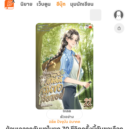
ข้ามไปยังเนื้อหาหลัก
นิยาย
เว็บตูน
อีบุ๊ก
มุมนักเขียน
โหลด
ย้อน
ตัวอย่าง
เวลา
อดีต ปัจจุบัน อนาคต
กลับ