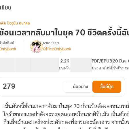
เขียน
อดีต ปัจจุบัน อนาคต
ย้อนเวลากลับมาในยุค 70 ชีวิตครั้งนี้ฉ
สำนักพิมพ์
นามปากกา
Onlybook
OfficeOnlybook
[จบ]
รื่อง
ย้อน
เวลา
40 ตอน
62.48K
364
2.2K
PG ทั่วไป
PDF/EPUB
20 มี.ค.
กลับ
สารบัญ
จำนวนคำ
จำนวนหน้า (A5)
ยอดวิว
ระดับเนื้อหา
ประเภทไฟล์
วันที่วาง
มา
ใน
ยุค
279
ตัวอย่าง
ซื้ออีบุ๊ก
70
ชีวิต
ครั้ง
เสิ่นตัวอวี๋ย้อนเวลากลับมาในยุค 70 ก่อนวันต้องลงชน
ี้
ฉัน
ใจร้ายของเธอกำลังจะทรยศเธอเหมือนชาติที่แล้ว เสิ่นตัวอ
ขอ
ถึงเสื้อผ้าและเครื่องประดับของพี่สาวและน้องสาว จากนั้
เลือก