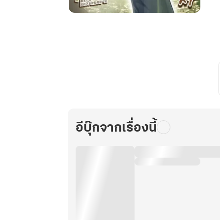
ย้อน
เวลา
กลับ
มา
ใน
ยุค
70
ชีวิต
ครั้ง
นี้
อีบุ๊กจากเรื่องนี้
ฉัน
ขอ
เลือก
เอง!
เล่ม
24