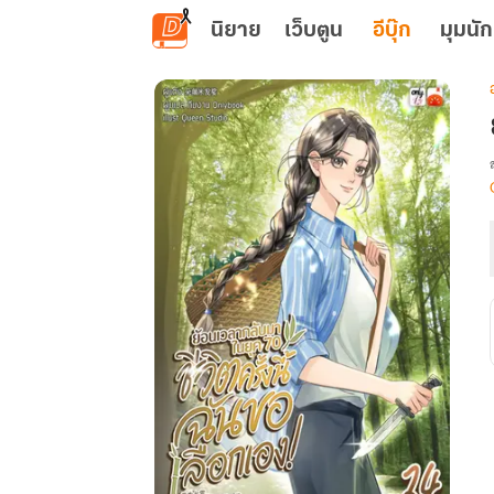
ข้ามไปยังเนื้อหาหลัก
นิยาย
เว็บตูน
อีบุ๊ก
มุมนัก
เ
น