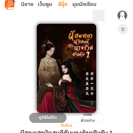
ข้ามไปยังเนื้อหาหลัก
นิยาย
เว็บตูน
อีบุ๊ก
มุมนักเขียน
โหลด
ผี
ดูวิดีโอรีวิว
ตัวอย่าง
ฮองเฮา
รักอื่นๆ
ผู้