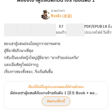
ผีฮองเฮาผู้แสนดีกับนางร้ายอันดับ 1
แสน
ดี
นามปากกา
ซิงหลิง (星靈)
เรื่อง
กับ
ผี
นาง
ฮองเฮา
47 ตอน
51.35K
418
57
PG ทั่วไป
PDF/EPUB
18 มี
ร้าย
ผู้
สารบัญ
จำนวนคำ
จำนวนหน้า (A5)
ยอดวิว
ระดับเนื้อหา
ประเภทไฟล์
วันที่
อันดับ
แสน
ดี
1
ฮองเฮาผู้แสนอ่อนโยนถูกวางยาจนตาย
กับ
นาง
ผู้ที่อาลัยถึงนางที่สุด
ร้าย
กลับเป็นองค์หญิงใหญ่ผู้มีฉายา “นางร้ายแห่งแคว้น”
อันดับ
และเมื่อศัตรูใหม่ปรากฏ
1
[มี
เรื่องราวของทั้งสอง…จึงเริ่มต้นขึ้น
E-
Book
+
เรื่องนี้ยังมีในรูปแบบรายตอนให้อ่านด้วยนะ
ตอน
ผีฮองเฮาผู้แสนดีกับนางร้ายอันดับ 1 [มี E-Book + ตอนพิเศษ]
พิเศษ]
ติดตามเรื่องนี้