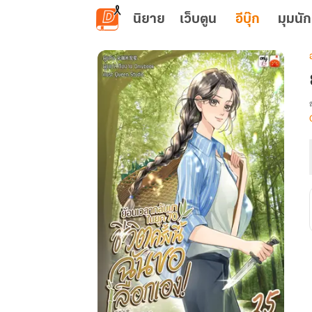
ข้ามไปยังเนื้อหาหลัก
นิยาย
เว็บตูน
อีบุ๊ก
มุมนัก
เ
น