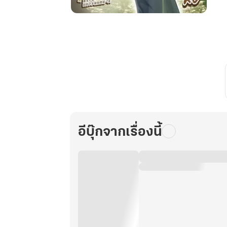
ย้อน
เวลา
กลับ
มา
ใน
ยุค
70
ชีวิต
ครั้ง
นี้
อีบุ๊กจากเรื่องนี้
ฉัน
ขอ
เลือก
เอง!
เล่ม
25