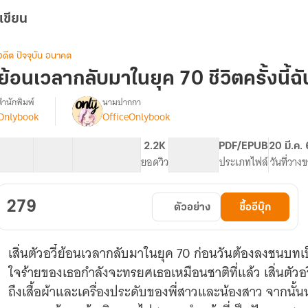
เขียน
อดีต ปัจจุบัน อนาคต
ย้อนเวลากลับมาในยุค 70 ชีวิตครั้งนี้ฉ
สำนักพิมพ์
นามปากกา
Onlybook
OfficeOnlybook
[จบ]
รื่อง
ย้อน
เวลา
39 ตอน
63.91K
367
2.2K
PG ทั่วไป
PDF/EPUB
20 มี.ค.
กลับ
สารบัญ
จำนวนคำ
จำนวนหน้า (A5)
ยอดวิว
ระดับเนื้อหา
ประเภทไฟล์
วันที่วาง
มา
ใน
ยุค
279
ตัวอย่าง
ซื้ออีบุ๊ก
70
ชีวิต
ครั้ง
เสิ่นตัวอวี๋ย้อนเวลากลับมาในยุค 70 ก่อนวันต้องลงชน
ี้
ฉัน
ใจร้ายของเธอกำลังจะทรยศเธอเหมือนชาติที่แล้ว เสิ่นตัวอ
ขอ
ถึงเสื้อผ้าและเครื่องประดับของพี่สาวและน้องสาว จากนั้
เลือก