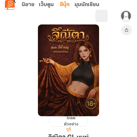
ข้ามไปยังเนื้อหาหลัก
นิยาย
เว็บตูน
อีบุ๊ก
มุมนักเขียน
โหลด
จิณิ
ตัวอย่าง
ตา
ยูริ
GL,yuri