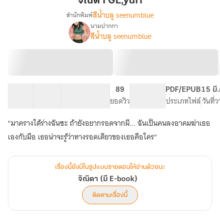
จิณิตา GL,yuri
สีน้ำบลู seenumblue
สำนักพิมพ์
นามปากกา
เรื่อง
สีน้ำบลู seenumblue
จิณิ
ตา
(มี
E-
book)
20 ตอน
49.62K
416
89
PG ทั่วไป
PDF/EPUB
15 มี
สารบัญ
จำนวนคำ
จำนวนหน้า (A5)
ยอดวิว
ระดับเนื้อหา
ประเภทไฟล์
วันที่
"มาครางใต้ร่างฉันซะ ถ้ายังอยากรอดจากผี... ฉันเป็นคนลงอาคมฆ่าเธอ
เองกับมือ เธอน่าจะรู้ว่าทางรอดเดียวของเธอคือใคร"
เรื่องนี้ยังมีในรูปแบบรายตอนให้อ่านด้วยนะ
จิณิตา (มี E-book)
ติดตามเรื่องนี้