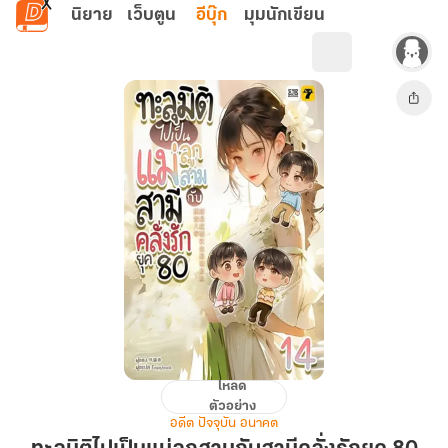
ข้ามไปยังเนื้อหาหลัก
นิยาย
เว็บตูน
อีบุ๊ก
มุมนักเขียน
โหลด
ทะลุ
ตัวอย่าง
มิติ
อดีต ปัจจุบัน อนาคต
ไป