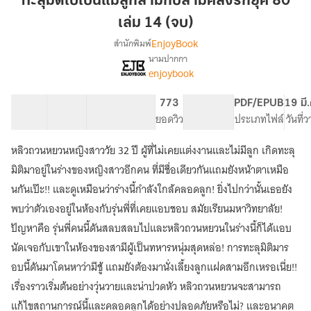
ทะลุมิติไปเป็นแม่ลูกสามกับสามีคลั่งรักยุค 80
เป็น
เล่ม 14 (จบ)
แม่
EnjoyBook
สำนักพิมพ์
ลูก
นามปากกา
สาม
[จบ]ทะลุ
เรื่อง
enjoybook
กับ
มิติ
ไป
สามี
41 ตอน
61.77K
406
773
PG ทั่วไป
PDF/EPUB
19 มี
เป็น
คลั่ง
สารบัญ
จำนวนคำ
จำนวนหน้า (A5)
ยอดวิว
ระดับเนื้อหา
ประเภทไฟล์
วันที่
แม่
รัก
ลูก
ยุค
สาม
หลิวถวนหยวนหญิงสาววัย 32 ปี ผู้ที่ไม่เคยแต่งงานและไม่มีลูก เกิดทะลุ
80
กับ
มิติมาอยู่ในร่างของหญิงสาวอีกคน ที่มีชื่อเดียวกันแถมยังหน้าตาเหมือ
สามี
เล่ม
นกันเป๊ะ!! และดูเหมือนว่าร่างนี้กำลังใกล้คลอดลูก! ยิ่งไปกว่านั้นเธอยัง
คลั่ง
14
รัก
พบว่าตัวเองอยู่ในห้องกับรุ่นพี่ที่เคยแอบชอบ สมัยเรียนมหาวิทยาลัย!
(จบ)
ยุค
ปัญหาคือ รุ่นพี่คนนี้ดันสลบสลบไปและหลิวถวนหยวนในร่างนี้ก็ได้แอบ
80
นัดเจอกับเขาในห้องของสามีผู้เป็นทหารหนุ่มสุดหล่อ! การทะลุมิติมาร
อบนี้ดันมาโดนหาว่ามีชู้ แถมยังต้องมานั่งเลี้ยงลูกแฝดสามอีกเหรอเนี่ย!!
เรื่องราวเริ่มต้นอย่างวุ่นวายและน่าปวดหัว หลิวถวนหยวนจะสามารถ
แก้ไขสถานการณ์นี้และคลอดลูกได้อย่างปลอดภัยหรือไม่? และอนาคต