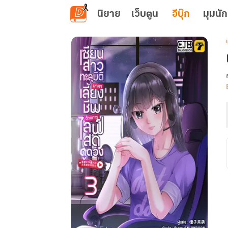
ข้ามไปยังเนื้อหาหลัก
นิยาย
เว็บตูน
อีบุ๊ก
มุมนัก
เ