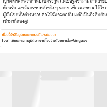
ญาติที่พลัดพรากกลับไปตระกูล แต่เธอรู้ดีว่าผ่านมาหลายป
วง
ต้อนรับ เธอฉันครอบครัวจริง ๆ หรอก เพียงแค่อยากได้ไข
ผู้อับโชคนั่นต่างหาก! ต่อให้ฉันจะตกอับ แต่ก็เป็นถึงศิษย
เข้ามาก็ลองดู!
เรื่องนี้ยังมีในรูปแบบรายตอนให้อ่านด้วยนะ
[จบ] เซียนสาวทะลุมิติมาหาเลี้ยงชีพด้วยการไลฟ์สดดูดวง