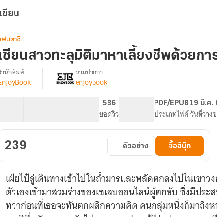
เขียน
แฟนตาซี
เซียนสาวทะลุมิติมาหาเลี้ยงชีพด้วยกา
สำนักพิมพ์
นามปากกา
EnjoyBook
enjoybook
[จบ]
รื่อง
เซียน
สาว
60 ตอน
98.08K
664
586
PG ทั่วไป
PDF/EPUB
19 มี.ค.
ทะลุ
สารบัญ
จำนวนคำ
จำนวนหน้า (A5)
ยอดวิว
ระดับเนื้อหา
ประเภทไฟล์
วันที่วาง
มิติ
มา
หา
239
ตัวอย่าง
ซื้ออีบุ๊ก
เลี้ยง
ชีพ
ด้วย
เฝ่ยไป๋ลู่เดินทางเข้าไปในถ้ำมารและพลัดตกลงไปในเขาวงกต 
การ
ไลฟ์
ตัวเองเข้ามาสวมร่างของเซเลบออนไลน์ผู้ตกอับ ซึ่งมีประสบ
สด
ทว่าก่อนที่เธอจะทันตกผลึกความคิด คนกลุ่มหนึ่งก็มาถึง
ดูด