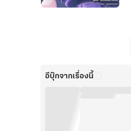
เซียน
สาว
ทะลุ
มิติ
มา
หา
เลี้ยง
ชีพ
ด้วย
การ
อีบุ๊กจากเรื่องนี้
ไลฟ์
สด
ดูด
วง
เล่ม
3