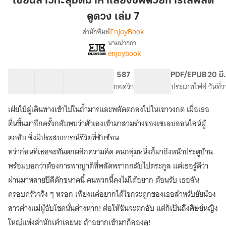
เซียนสาวทะลุมิติมาหาเลี้ยงชีพด้วยการไลฟ์สด
มิติ
ดูดวง เล่ม 7
มา
EnjoyBook
สำนักพิมพ์
หา
นามปากกา
เลี้ยง
[จบ]
เรื่อง
enjoybook
ชีพ
เซียน
สาว
ด้วย
60 ตอน
97.56K
842
587
PG ทั่วไป
PDF/EPUB
20 มี
ทะลุ
การ
สารบัญ
จำนวนคำ
จำนวนหน้า (A5)
ยอดวิว
ระดับเนื้อหา
ประเภทไฟล์
วันที่
มิติ
ไลฟ์
มา
สด
หา
เฝ่ยไป๋ลู่เดินทางเข้าไปในถ้ำมารและพลัดตกลงไปในเขาวงกต เมื่อเธอ
ดูด
เลี้ยง
ตื่นขึ้นมาอีกครั้งกลับพบว่าตัวเองเข้ามาสวมร่างของเซเลบออนไลน์ผู้
ชีพ
วง
ตกอับ ซึ่งมีประสบการณ์ชีวิตที่ซับซ้อน
ด้วย
เล่ม
การ
ทว่าก่อนที่เธอจะทันตกผลึกความคิด คนกลุ่มหนึ่งก็มาถึงหน้าประตูบ้าน
7
ไลฟ์
พร้อมบอกว่าต้องการพาญาติที่พลัดพรากกลับไปตระกูล แต่เธอรู้ดีว่า
สด
ดูด
ผ่านมาหลายปีดีดักขนาดนี้ คนพวกนี้คงไม่ได้อยาก ต้อนรับ เธอฉัน
วง
ครอบครัวจริง ๆ หรอก เพียงแค่อยากได้ไขกระดูกของเธอสำหรับยัยน้อง
สาวต่างแม่ผู้อับโชคนั่นต่างหาก! ต่อให้ฉันจะตกอับ แต่ก็เป็นถึงศิษย์หญิง
ใหญ่แห่งสำนักเต๋าเลยนะ ถ้าอยากเข้ามาก็ลองดู!