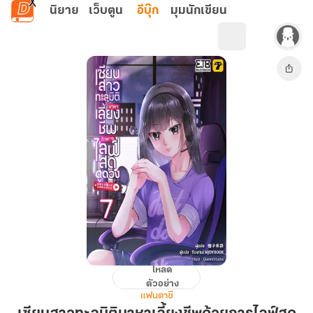
ข้ามไปยังเนื้อหาหลัก
นิยาย
เว็บตูน
อีบุ๊ก
มุมนักเขียน
โหลด
เซียน
ตัวอย่าง
สาว
แฟนตาซี
ทะลุ