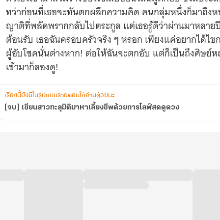
สด
ทว่าก่อนที่เธอจะทันตกผลึกความคิด คนกลุ่มหนึ่งก็มาถึง
ดูด
ญาติที่พลัดพรากกลับไปตระกูล แต่เธอรู้ดีว่าผ่านมาหลายป
วง
ต้อนรับ เธอฉันครอบครัวจริง ๆ หรอก เพียงแค่อยากได้ไข
ผู้อับโชคนั่นต่างหาก! ต่อให้ฉันจะตกอับ แต่ก็เป็นถึงศิษย
เข้ามาก็ลองดู!
เรื่องนี้ยังมีในรูปแบบรายตอนให้อ่านด้วยนะ
[จบ] เซียนสาวทะลุมิติมาหาเลี้ยงชีพด้วยการไลฟ์สดดูดวง