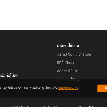
วิธีการใช้งาน
วิธีเติม Coin / ชำระเงิน
วิธีซื้อนิยาย
คู่มือการใช้งาน
มือถือไม่ลง!
กติกาการใช้งาน
้คุกกี้เพื่อพัฒนาประสบการณ์ของ ผู้ใช้ให้ดียิ่งขึ้น
เรียนรู้เพิ่มเติมที่นี่
ย
คำถามที่พบบ่อย