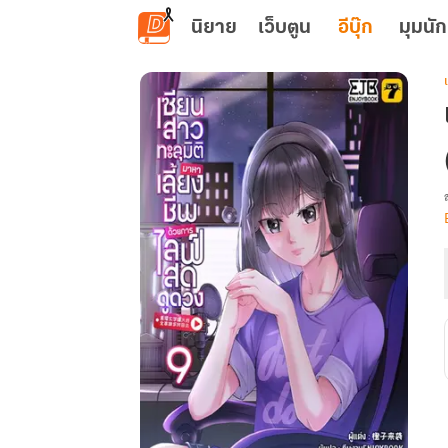
ข้ามไปยังเนื้อหาหลัก
นิยาย
เว็บตูน
อีบุ๊ก
มุมนัก
เ