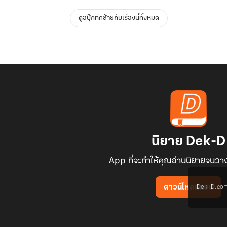
ดูอีบุ๊กที่คล้ายกับเรื่องนี้ทั้งหมด
นิยาย Dek-D
App ที่จะทำให้คุณอ่านนิยายจนวาง
Dek-D.com ใช
ดาวน์โหลดแอป