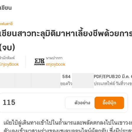
เขียน
แฟนตาซี
เซียนสาวทะลุมิติมาหาเลี้ยงชีพด้วยกา
(จบ)
สำนักพิมพ์
นามปากกา
EnjoyBook
enjoybook
[จบ]
รื่อง
เซียน
สาว
35 ตอน
55.76K
488
584
PG ทั่วไป
PDF/EPUB
20 มี.ค.
ทะลุ
สารบัญ
จำนวนคำ
จำนวนหน้า (A5)
ยอดวิว
ระดับเนื้อหา
ประเภทไฟล์
วันที่วาง
มิติ
มา
หา
115
ตัวอย่าง
ซื้ออีบุ๊ก
เลี้ยง
ชีพ
ด้วย
เฝ่ยไป๋ลู่เดินทางเข้าไปในถ้ำมารและพลัดตกลงไปในเขาวงกต 
การ
ไลฟ์
ตัวเองเข้ามาสวมร่างของเซเลบออนไลน์ผู้ตกอับ ซึ่งมีประสบ