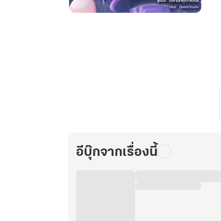
เซียน
สาว
ทะลุ
มิติ
มา
หา
เลี้ยง
ชีพ
ด้วย
การ
ไลฟ์
สด
อีบุ๊กจากเรื่องนี้
ดูด
วง
เล่ม
9
(จบ)