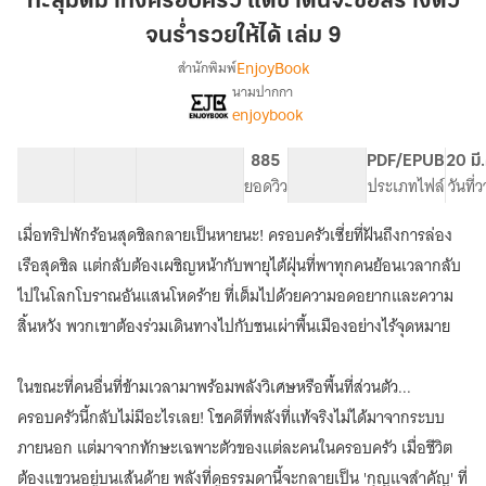
ทะลุมิติมาทั้งครอบครัว แต่ชาตินี้จะขอสร้างตัว
ทั้ง
จนร่ำรวยให้ได้ เล่ม 9
ครอบครัว
EnjoyBook
สำนักพิมพ์
แต่
นามปากกา
ชาติ
[จบ]
เรื่อง
enjoybook
นี้
ทะลุ
มิติ
จะ
40 ตอน
72.84K
489
885
PG ทั่วไป
PDF/EPUB
20 มี
มา
ขอ
สารบัญ
จำนวนคำ
จำนวนหน้า (A5)
ยอดวิว
ระดับเนื้อหา
ประเภทไฟล์
วันที่
ทั้ง
สร้าง
ครอบครัว
ตัว
แต่
เมื่อทริปพักร้อนสุดชิลกลายเป็นหายนะ! ครอบครัวเซี่ยที่ฝันถึงการล่อง
จน
ชาติ
เรือสุดชิล แต่กลับต้องเผชิญหน้ากับพายุไต้ฝุ่นที่พาทุกคนย้อนเวลากลับ
นี้
ร่ำรวย
ไปในโลกโบราณอันแสนโหดร้าย ที่เต็มไปด้วยความอดอยากและความ
จะ
ให้
ขอ
สิ้นหวัง พวกเขาต้องร่วมเดินทางไปกับชนเผ่าพื้นเมืองอย่างไร้จุดหมาย
ได้
สร้าง
เล่ม
ตัว
9
จน
ในขณะที่คนอื่นที่ข้ามเวลามาพร้อมพลังวิเศษหรือพื้นที่ส่วนตัว...
ร่ำรวย
ครอบครัวนี้กลับไม่มีอะไรเลย! โชคดีที่พลังที่แท้จริงไม่ได้มาจากระบบ
ให้
ภายนอก แต่มาจากทักษะเฉพาะตัวของแต่ละคนในครอบครัว เมื่อชีวิต
ได้
ต้องแขวนอยู่บนเส้นด้าย พลังที่ดูธรรมดานี้จะกลายเป็น 'กุญแจสำคัญ' ที่