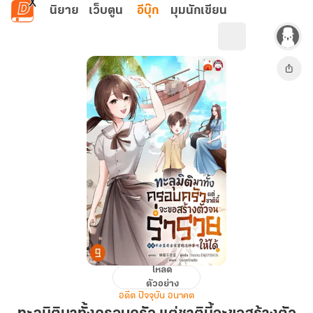
ข้ามไปยังเนื้อหาหลัก
นิยาย
เว็บตูน
อีบุ๊ก
มุมนักเขียน
โหลด
ทะลุ
ตัวอย่าง
มิติ
อดีต ปัจจุบัน อนาคต
มา