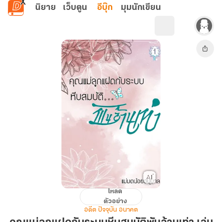
ข้ามไปยังเนื้อหาหลัก
นิยาย
เว็บตูน
อีบุ๊ก
มุมนักเขียน
โหลด
คุณ
ตัวอย่าง
แม่
อดีต ปัจจุบัน อนาคต
ลูก