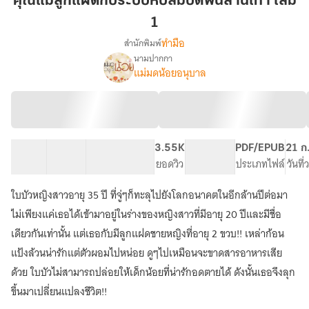
คุณแม่ลูกแฝดกับระบบหีบสมบัติพันล้านเท่า เล่ม
แฝด
1
กับ
ทำมือ
สำนักพิมพ์
ระบบ
นามปากกา
หีบ
เรื่อง
แม่มดน้อยอนุบาล
คุณ
สมบัติ
แม่
พัน
ลูก
ล้าน
แฝด
เท่า
กับ
เล่ม
ระบบ
52 ตอน
46.41K
256
3.55K
PG ทั่วไป
PDF/EPUB
21 ก
หีบ
1
สารบัญ
จำนวนคำ
จำนวนหน้า (A5)
ยอดวิว
ระดับเนื้อหา
ประเภทไฟล์
วันที
สมบัติ
พัน
ใบบัวหญิงสาวอายุ 35 ปี ที่จู่ๆก็ทะลุไปยังโลกอนาคตในอีกล้านปีต่อมา
ล้าน
เท่า
ไม่เพียงแค่เธอได้เข้ามาอยู่ในร่างของหญิงสาวที่มีอายุ 20 ปีและมีชื่อ
เดียวกันเท่านั้น แต่เธอกับมีลูกแฝดชายหญิงที่อายุ 2 ขวบ!! เหล่าก้อน
แป้งล้วนน่ารักแต่ตัวผอมไปหน่อย ดูๆไปเหมือนจะขาดสารอาหารเสีย
ด้วย ใบบัวไม่สามารถปล่อยให้เด็กน้อยที่น่ารักอดตายได้ ดังนั้นเธอจึงลุก
ขึ้นมาเปลี่ยนแปลงชีวิต!!