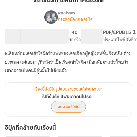
รีเทิร์นรัก แฟนเก่าคนโปรด
แฟน
เก่า
นามปากกา
กระต่าน้อยกลอยใจ
เรื่อง
คน
รี
โปรด
เทิร์
23 ตอน
29.21K
185
40
PG ทั่วไป
PDF/EPUB
15 มี
นรัก
สารบัญ
จำนวนคำ
จำนวนหน้า (A5)
ยอดวิว
ระดับเนื้อหา
ประเภทไฟล์
วันที่
แฟน
เก่า
6เดือนก่อนเธอเข้าใจผิดว่าเเฟนของเธอเลือกผู้หญิงคนอื่น จึงหนีไปต่าง
คน
โปรด
ประเทศ เเต่เธอมารู้ทีหลังว่าเป็นเรื่องเข้าใจผิด เมื่อกลับมาเเล้วก็พบว่า
เขากลายเป็นคนมีคู่หมั้นไปเสียเเล้ว
เรื่องนี้ยังมีในรูปแบบรายตอนให้อ่านด้วยนะ
รีเทิร์นรัก แฟนเก่าคนโปรด
ติดตามเรื่องนี้
อีบุ๊กที่คล้ายกับเรื่องนี้