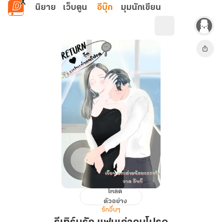
ข้ามไปยังเนื้อหาหลัก
นิยาย
เว็บตูน
อีบุ๊ก
มุมนักเขียน
โหลด
รี
ตัวอย่าง
เทิร์
รักอื่นๆ
นรัก