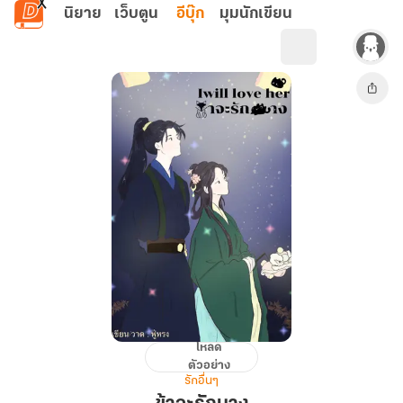
ข้ามไปยังเนื้อหาหลัก
นิยาย
เว็บตูน
อีบุ๊ก
มุมนักเขียน
โหลด
ข้า
ตัวอย่าง
จะ
รักอื่นๆ
รัก