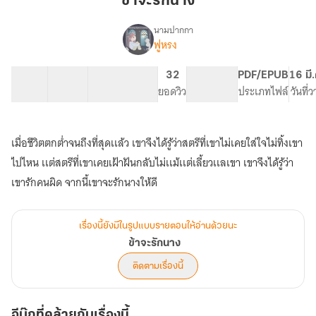
ข้าจะรักนาง
นาง
นามปากกา
ฟูหรง
เรื่อง
ข้า
จะ
14 ตอน
22.27K
132
32
PG ทั่วไป
PDF/EPUB
16 มี
รัก
สารบัญ
จำนวนคำ
จำนวนหน้า (A5)
ยอดวิว
ระดับเนื้อหา
ประเภทไฟล์
วันที่
นาง
เมื่อชีวิตตกต่ำจนถึงที่สุดเเล้ว เขาจึงได้รู้ว่าสตรีที่เขาไม่เคยใส่ใจไม่ทิ้งเขา
ไปไหน เเต่สตรีที่เขาเคยเฝ้าฝันกลับไม่เเม้เเต่เลี้ยวเเลเขา เขาจึงได้รู้ว่า
เขารักคนผิด จากนี้เขาจะรักนางให้ดี
เรื่องนี้ยังมีในรูปแบบรายตอนให้อ่านด้วยนะ
ข้าจะรักนาง
ติดตามเรื่องนี้
อีบุ๊กที่คล้ายกับเรื่องนี้