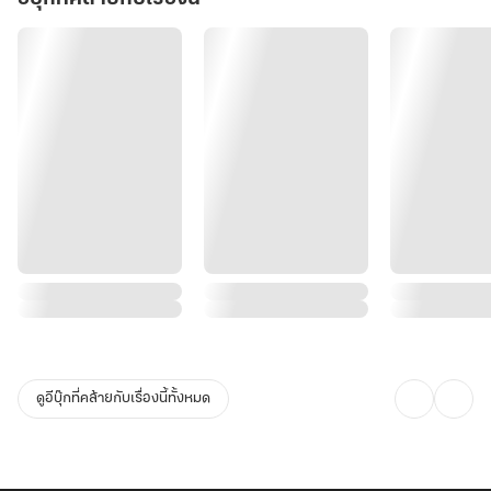
ดูอีบุ๊กที่คล้ายกับเรื่องนี้ทั้งหมด