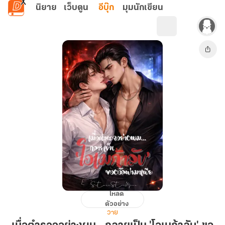
ข้ามไปยังเนื้อหาหลัก
นิยาย
เว็บตูน
อีบุ๊ก
มุมนักเขียน
โหลด
เมื่อ
ตัวอย่าง
ตำรวจ
วาย
อย่าง