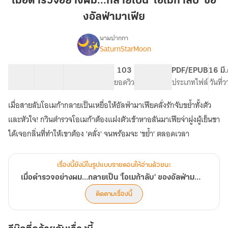
เมื่อตำรวจอย่างผม...กลายเป็น 'โอเมก้าลับ' ขอ
ผม...กลาย
งอัลฟ่ามาเฟีย
เป็น
'โอ
นามปากกา
เม
SaturnStarMoon
เรื่อง
เมื่อ
ก้า
ตำรวจ
ลับ'
23 ตอน
39.12K
150
103
PG ทั่วไป
PDF/EPUB
16 มี
อย่าง
สารบัญ
จำนวนคำ
ขอ
จำนวนหน้า (A5)
ยอดวิว
ระดับเนื้อหา
ประเภทไฟล์
วันที่
ผม...กลาย
งอัล
เป็น
เมื่อสายลับโอเมก้ากลายเป็นเหยื่อให้อัลฟ่ามาเฟียคลั่งรักจับขย้ำทั้งตัว
ฟ่าม
'โอ
เม
าเฟีย
และหัวใจ! กวินตำรวจโอเมก้าต้องแฝงตัวเข้าหาอลันมาเฟียจ่าฝูงผู้เย็นชา
ก้า
ได้เจอกลิ่นที่ทำให้เขาต้อง 'คลั่ง' จนพร้อมจะ 'ขย้ำ' ตลอดเวลา
ลับ'
ขอ
งอัล
เรื่องนี้ยังมีในรูปแบบรายตอนให้อ่านด้วยนะ
ฟ่าม
าเฟีย
เมื่อตำรวจอย่างผม...กลายเป็น 'โอเมก้าลับ' ของอัลฟ่ามาเฟีย | มี Ebook
|
ติดตามเรื่องนี้
มี
Ebook