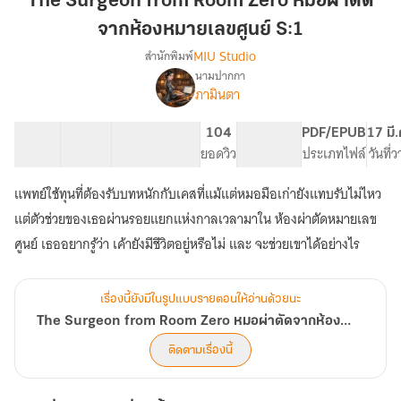
The Surgeon from Room Zero หมอผ่าตัด
Room
จากห้องหมายเลขศูนย์ S:1
Zero
MIU Studio
สำนักพิมพ์
หมอ
นามปากกา
ผ่าตัด
The
เรื่อง
ภามินตา
จาก
Surgeon
from
ห้อง
13 ตอน
9.47K
61
104
PG ทั่วไป
PDF/EPUB
17 มี
Room
หมายเลข
สารบัญ
จำนวนคำ
จำนวนหน้า (A5)
ยอดวิว
ระดับเนื้อหา
ประเภทไฟล์
วันที่
Zero
ศูนย์
หมอ
S:1
ผ่าตัด
แพทย์ใช้ทุนที่ต้องรับบทหนักกับเคสที่แม้แต่หมอมือเก่ายังแทบรับไม่ไหว
จาก
แต่ตัวช่วยของเธอผ่านรอยแยกแห่งกาลเวลามาใน ห้องผ่าตัดหมายเลข
ห้อง
ศูนย์ เธออยากรู้ว่า เค้ายังมีชีวิตอยู่หรือไม่ และ จะช่วยเขาได้อย่างไร
หมายเลข
เรื่องนี้ยังมีในรูปแบบรายตอนให้อ่านด้วยนะ
The Surgeon from Room Zero หมอผ่าตัดจากห้องหมายเลข
ติดตามเรื่องนี้