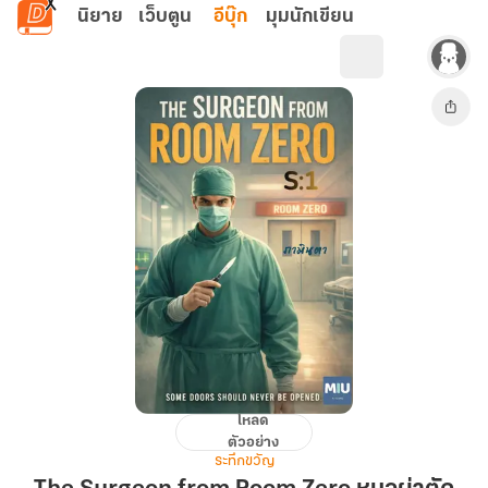
ข้ามไปยังเนื้อหาหลัก
นิยาย
เว็บตูน
อีบุ๊ก
มุมนักเขียน
โหลด
The
ตัวอย่าง
Surgeon
ระทึกขวัญ
from