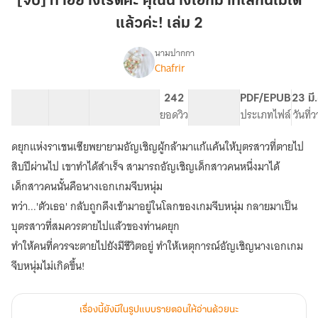
[จบ] ทำอย่างไรดีคะ คุณนางเอกมาที่โลกนี้ไม่ได้
ดีคะ
แล้วค่ะ! เล่ม 2
คุณ
นางเอก
นามปากกา
มา
Chafrir
[จบ]ทำ
เรื่อง
ที่
อย่างไร
ดีคะ
โลก
30 ตอน
50.55K
183
242
PG ทั่วไป
PDF/EPUB
23 มี
คุณ
สารบัญ
จำนวนคำ
นี้
จำนวนหน้า (A5)
ยอดวิว
ระดับเนื้อหา
ประเภทไฟล์
วันที่
นางเอก
ไม่
มา
ดยุกแห่งราเชนเซียพยายามอัญเชิญผู้กล้ามาแก้แค้นให้บุตรสาวที่ตายไป
ได้
ที่
แล้ว
สิบปีผ่านไป เขาทำได้สำเร็จ สามารถอัญเชิญเด็กสาวคนหนึ่งมาได้
โลก
นี้
ค่ะ!
เด็กสาวคนนั้นคือนางเอกเกมจีบหนุ่ม
ไม่
เล่ม
ทว่า...'ตัวเธอ' กลับถูกดึงเข้ามาอยู่ในโลกของเกมจีบหนุ่ม กลายมาเป็น
ได้
2
แล้ว
บุตรสาวที่สมควรตายไปแล้วของท่านดยุก
ค่ะ!
ทำให้คนที่ควรจะตายไปยังมีชีวิตอยู่ ทำให้เหตุการณ์อัญเชิญนางเอกเกม
จีบหนุ่มไม่เกิดขึ้น!
เรื่องนี้ยังมีในรูปแบบรายตอนให้อ่านด้วยนะ