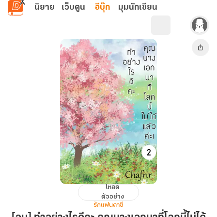
ข้ามไปยังเนื้อหาหลัก
นิยาย
เว็บตูน
อีบุ๊ก
มุมนักเขียน
โหลด
[จบ]
ตัวอย่าง
ทำ
รักแฟนตาซี
อย่างไร