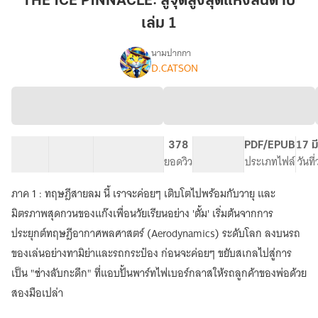
THE ICE PINNACLE: สู่จุดสูงสุดแห่งสันดาป
สู่
เล่ม 1
จุด
สูงสุด
นามปากกา
แห่ง
D.CATSON
THE
เรื่อง
สันดาป
ICE
PINNACLE
เล่ม
สู่
1
จุด
สูงสุด
53 ตอน
100.25K
207
378
PG ทั่วไป
PDF/EPUB
17 ม
แห่ง
สารบัญ
จำนวนคำ
จำนวนหน้า (A5)
ยอดวิว
ระดับเนื้อหา
ประเภทไฟล์
วันที
สันดาป
ภาค 1 : ทฤษฎีสายลม นี้ เราจะค่อยๆ เติบโตไปพร้อมกับวายุ และ
มิตรภาพสุดกวนของแก๊งเพื่อนวัยเรียนอย่าง 'ตั้ม' เริ่มต้นจากการ
ประยุกต์ทฤษฎีอากาศพลศาสตร์ (Aerodynamics) ระดับโลก ลงบนรถ
ของเล่นอย่างทามิย่าและรถกระป๋อง ก่อนจะค่อยๆ ขยับสเกลไปสู่การ
เป็น "ช่างลับกะดึก" ที่แอบปั้นพาร์ทไฟเบอร์กลาสให้รถลูกค้าของพ่อด้วย
สองมือเปล่า