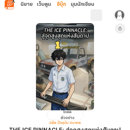
ข้ามไปยังเนื้อหาหลัก
นิยาย
เว็บตูน
อีบุ๊ก
มุมนักเขียน
โหลด
THE
ตัวอย่าง
ICE
อดีต ปัจจุบัน อนาคต
PINNACLE: