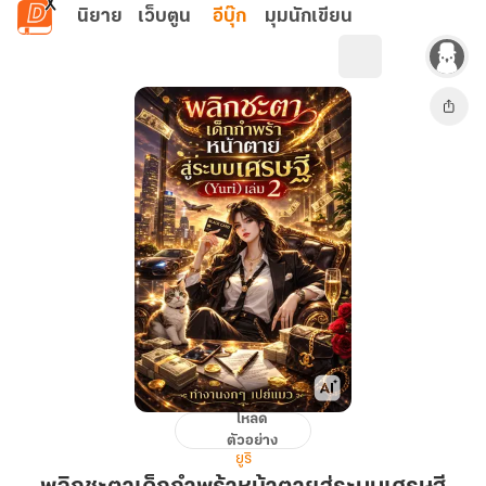
ข้ามไปยังเนื้อหาหลัก
นิยาย
เว็บตูน
อีบุ๊ก
มุมนักเขียน
โหลด
พลิก
ตัวอย่าง
ชะตา
ยูริ
เด็ก