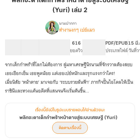
พลิกชะตาเด็กกำพร้าหน้าตายสู่ระบบเศรษฐี
กำพร้า
(Yuri) เล่ม 2
หน้า
ตาย
นามปากกา
สู่
ทำงานงกๆ เปย์แมว
เรื่อง
พลิก
ระบบ
ชะตา
เศรษฐี
51 ตอน
78.1K
379
616
PG ทั่วไป
PDF/EPUB
15 มี
เด็ก
สารบัญ
จำนวนคำ
(Yuri)
จำนวนหน้า (A5)
ยอดวิว
ระดับเนื้อหา
ประเภทไฟล์
วันที่
กำพร้า
เล่ม
หน้า
จากเด็กกำพร้าที่โลกไม่ต้องการ สู่มหาเศรษฐีนิรนามที่จักรวาลต้องสยบ
2
ตาย
สู่
เธอเยือกเย็น เธอพูดน้อย แต่เธอเปย์หนักและรุกแรงกว่าใคร!
ระบบ
เมื่อนิสัย ‘หน้าตาย’ มาเจอกับ ‘ระบบรวยล้นฟ้า’ ภารกิจปั้นไอโดลให้เป็น
เศรษฐี
ราชินีและทวงแค้นอดีตที่แสนจนจึงเริ่มต้นขึ้น...
(Yuri)
เรื่องนี้ยังมีในรูปแบบรายตอนให้อ่านด้วยนะ
พลิกชะตาเด็กกำพร้าหน้าตายสู่ระบบเศรษฐี (Yuri)
ติดตามเรื่องนี้