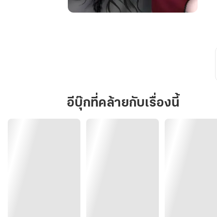
อยู่
ที่
ทำงาน
เป็น
บอส
อยู่
บน
เตียง
อีบุ๊กที่คล้ายกับเรื่องนี้
เป็น...