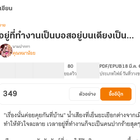
เขียน
วาย
อยู่ที่ทำงานเป็นบอสอยู่บนเตียงเป็น...
นามปากกา
คุณหมาน้อย
[Yuri]อยู่
รื่อง
ี่
ทำงาน
36 ตอน
73.35K
351
80
PG ทั่วไป
PDF/EPUB
18 มี.ค.
เป็น
สารบัญ
จำนวนคำ
จำนวนหน้า (A5)
ยอดวิว
ระดับเนื้อหา
ประเภทไฟล์
วันที่วาง
บอส
อยู่
บน
349
ตัวอย่าง
ซื้ออีบุ๊ก
เตียง
เป็น...
"เรื่องนั้นค่อยคุยกันที่บ้าน" น้ำเสียงที่เย็นยะเยือกต่างจา
ทำให้หัวใจละลาย เวลาอยู่ที่ทำงานก็จะเป็นคนปากร้ายสุด