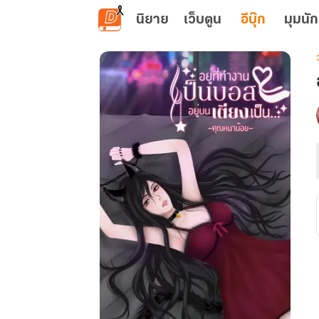
ข้ามไปยังเนื้อหาหลัก
นิยาย
เว็บตูน
อีบุ๊ก
มุมนัก
เ
ท