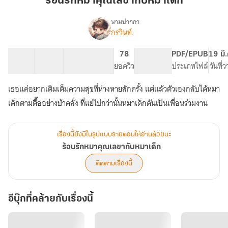
ร้อนรักหมาคุณเลขากับหมาเด็ก
คุณ
เลขา
นามปากกา
กรวินท์.
เรื่อง
กับ
ร้อน
หมา
รัก
23 ตอน
37.43K
162
78
PG ทั่วไป
PDF/EPUB
19 มี
เด็ก
หมา
สารบัญ
จำนวนคำ
จำนวนหน้า (A5)
ยอดวิว
ระดับเนื้อหา
ประเภทไฟล์
วันที่
คุณ
เลขา
เธอแค่อยากเติมเต็มความสุขที่ห่างหายสักครั้ง แต่แล้วตัวเองกลับได้หมา
กับ
หมา
เด็กตามตื๊ออย่างบ้าคลั่ง ที่แย่ไปกว่านั้นหมาเด็กดันเป็นเพื่อนร่วมงาน
เด็ก
เรื่องนี้ยังมีในรูปแบบรายตอนให้อ่านด้วยนะ
ร้อนรักหมาคุณเลขากับหมาเด็ก
ติดตามเรื่องนี้
อีบุ๊กที่คล้ายกับเรื่องนี้