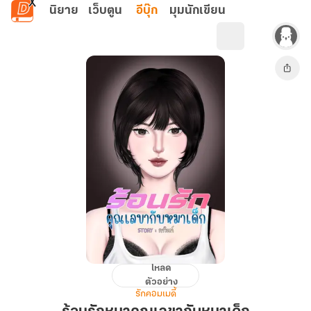
ข้ามไปยังเนื้อหาหลัก
นิยาย
เว็บตูน
อีบุ๊ก
มุมนักเขียน
โหลด
ร้อน
ตัวอย่าง
รัก
รักคอมเมดี้
หมา