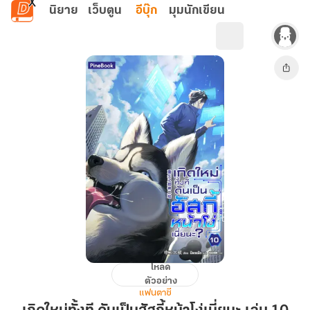
ข้ามไปยังเนื้อหาหลัก
นิยาย
เว็บตูน
อีบุ๊ก
มุมนักเขียน
โหลด
เกิด
ตัวอย่าง
ใหม่
แฟนตาซี
ทั้งที