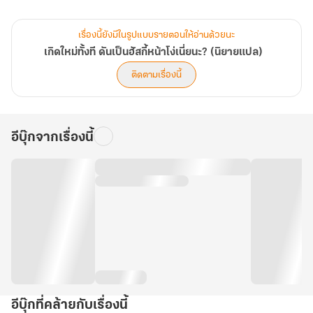
หมานี้เร้าใจกว่าที่เคยเป็นมา]
เรื่องนี้ยังมีในรูปแบบรายตอนให้อ่านด้วยนะ
ขณะสวี่มั่วกำลังคิดจะโดดลงไป เสียงระบบก็ดังขึ้น นำพาความหวังมาให้
เกิดใหม่ทั้งที ดันเป็นฮัสกี้หน้าโง่เนี่ยนะ? (นิยายแปล)
ชีวิตหมาๆ ของเขา ทำให้เขามีโอกาสได้กลับไปเป็นมนุษย์อีกครั้ง
ติดตามเรื่องนี้
ทว่า... เขาต้องเก็บแต้มให้ครบหนึ่งร้อยล้านแต้มจากการทำภารกิจเสีย
ก่อน...
อีบุ๊กจากเรื่องนี้
[ติ๊ง พบภารกิจใหม่ ในฐานะฮัสกี้หน้าโง่แสนติ๊งต๊อง การสร้างความเสีย
หายให้ห้องเจ้าของคือความบันเทิงในชีวิตของคุณ กรุณาฉีกชุดเครื่อง
นอนกับชุดชั้นในของเจ้าของให้ขาดทั้งหมดภายใน 10 นาที]
"..."
[ติ๊ง พบภารกิจใหม่ เข้าร่วมสนามประลองระหว่างแฮกเกอร์จีนกับต่าง
ชาติ กำจัดไวรัสเรียกค่าไถ่ เอาชนะพันธมิตรแฮกเกอร์ต่างชาติ ภายใน
เวลาที่กำหนด: 1 ชั่วโมง]
"...?!"
อีบุ๊กที่คล้ายกับเรื่องนี้