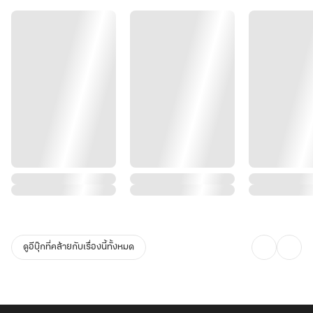
[ติ๊ง พบภารกิจใหม่ ทลายแก๊งค้ายาที่ถูกระบุเป้าหมายภายในเวลา 24
ชั่วโมง]
ตูเป็นหมานะโว้ย!!
[ติ๊ง ภารกิจเลื่อนระดับ ทำการผสมพันธุ์หนึ่งครั้ง]
"ตูเป็นมนุษย์ หัวเด็ดตีนขาดอย่างไรก็ไม่ผสมพันธ์ุ ปฏิเสธ!!"
ดูอีบุ๊กที่คล้ายกับเรื่องนี้ทั้งหมด