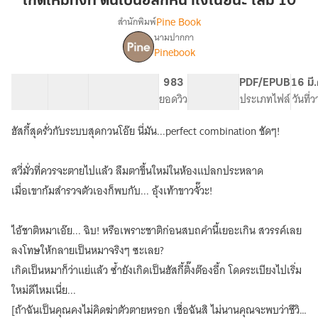
เกิดใหม่ทั้งที ดันเป็นฮัสกี้หน้าโง่เนี่ยนะ เล่ม 10
ดัน
Pine Book
สำนักพิมพ์
เป็น
นามปากกา
เรื่อง
ฮัส
Pinebook
เกิด
กี้
ใหม่
หน้า
ทั้งที
51 ตอน
73.72K
486
983
PG ทั่วไป
PDF/EPUB
16 มี
โง่
ดัน
สารบัญ
จำนวนคำ
จำนวนหน้า (A5)
ยอดวิว
ระดับเนื้อหา
ประเภทไฟล์
วันที่
เป็น
เนี่ย
ฮัส
ฮัสกี้สุดรั่วกับระบบสุดกวนโอ๊ย นี่มัน...perfect combination ชัดๆ!
นะ
กี้
เล่ม
หน้า
10
โง่
สวี่มั่วที่ควรจะตายไปแล้ว ลืมตาขึ้นใหม่ในห้องแปลกประหลาด
เนี่ย
เมื่อเขาก้มสำรวจตัวเองก็พบกับ... อุ้งเท้าขาวจั๊วะ!
นะ?
(นิยาย
แปล)
ไอ้ชาติหมาเอ๊ย... ฉิบ! หรือเพราะชาติก่อนสบถคำนี้เยอะเกิน สวรรค์เลย
ลงโทษให้กลายเป็นหมาจริงๆ ซะเลย?
เกิดเป็นหมาก็ว่าแย่แล้ว ซ้ำยังเกิดเป็นฮัสกี้ติ๊งต๊องอี้ก โดดระเบียงไปเริ่ม
ใหม่ดีไหมเนี่ย...
[ถ้าฉันเป็นคุณคงไม่คิดฆ่าตัวตายหรอก เชื่อฉันสิ ไม่นานคุณจะพบว่าชีวิต