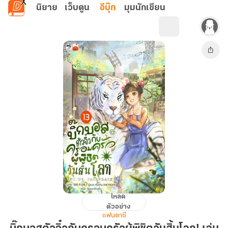
ข้ามไปยังเนื้อหาหลัก
นิยาย
เว็บตูน
อีบุ๊ก
มุมนักเขียน
โหลด
บิ๊
ตัวอย่าง
กบ
แฟนตาซี
อส