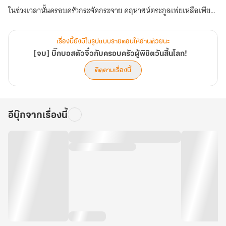
ในช่วงเวลานั้นครอบครัวกระจัดกระจาย คฤหาสน์ตระกูลเพ่ยเหลือเพียง
เธอที่อยู่ในวัยสามขวบเท่านั้น พ่อแม่ พี่ชาย และพี่สาวของเธอที่อยู่ ณ ที่
ต่าง ๆ จึงวางแผนสร้างทีม และฝันฝ่าซอมบี้กลับมาหาเธอ แต่เมื่อกลับ
เรื่องนี้ยังมีในรูปแบบรายตอนให้อ่านด้วยนะ
มาถึงบ้าน พวกเขาก็พบว่าทุกสิ่งได้เปลี่ยนแปลงไป
[จบ] บิ๊กบอสตัวจิ๋วกับครอบครัวผู้พิชิตวันสิ้นโลก!
ติดตามเรื่องนี้
คนที่กระโดดขึ้นไปบนต้นไม้กลายพันธู์นั้น... หรือว่าจะเป็นน้องหกของ
พวกเขา?
อีบุ๊กจากเรื่องนี้
เมื่อเกิดแผ่นดินไหว ภูเขาถล่ม น้ำทะเลซัดฝั่ง ตึกสูงถล่ม และแผ่นดินสั่น
สะเทือน ภูเขาที่คฤหาสน์ตระกูลเพ่ยตั้งอยู่กลายเป็นพื้นที่ปลอดภัยเพียง
แห่งเดียว และสรรพสัตว์ทั้งปวงก็อพยพไปหลบภัยที่นั่น เมื่อทุกอย่างกลับ
สู่ความสงบ พวกเขาทั้งหมดคุกเข่าลงหันหน้าเข้าหายอดเขา ก้มศีรษะลง
อย่างนอบน้อม ราวกับกำลังคุกเข่าต่อเทพเจ้า
พวกเขาจะเชื่อมั่นในปลาน้อยตลอดไป… (บทที่ 481-515 จบ)