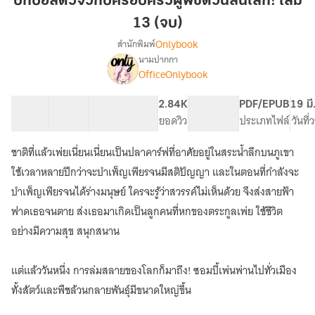
บิ๊กบอสตัวจิ๋วกับครอบครัวผู้พิชิตวันสิ้นโลก! เล่ม
ตัว
13 (จบ)
จิ๋ว
Onlybook
สำนักพิมพ์
กับ
นามปากกา
ครอบครัว
[จบ]
เรื่อง
OfficeOnlybook
ผู้
บิ๊
กบ
พิชิต
35 ตอน
51.04K
370
2.84K
PG ทั่วไป
PDF/EPUB
19 มี
อส
วัน
สารบัญ
จำนวนคำ
จำนวนหน้า (A5)
ยอดวิว
ระดับเนื้อหา
ประเภทไฟล์
วันที
ตัว
สิ้น
จิ๋ว
โลก!
กับ
ชาติที่แล้วเพ่ยเนี่ยนเนี่ยนเป็นปลาคาร์ฟที่อาศัยอยู่ในสระน้ำลึกบนภูเขา
เล่ม
ครอบครัว
ใช้เวลาหลายปีกว่าจะบำเพ็ญเพียรจนมีสติปัญญา และในตอนที่กำลังจะ
ผู้
13
บำเพ็ญเพียรจนได้ร่างมนุษย์ ใครจะรู้ว่าสวรรค์ไม่เห็นด้วย จึงส่งสายฟ้า
พิชิต
(จบ)
วัน
ฟาดเธอจนตาย ส่งเธอมาเกิดเป็นลูกคนที่หกของตระกูลเพ่ย ใช้ชีวิต
สิ้น
อย่างมีความสุข สนุกสนาน
โลก!
แต่แล้ววันหนึ่ง การล่มสลายของโลกก็มาถึง! ซอมบี้เพ่นพ่านไปทั่วเมือง
ทั้งสัตว์และพืชล้วนกลายพันธุ์มีขนาดใหญ่ขึ้น