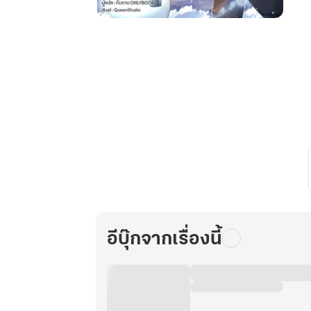
หนู
น้อย
ผู้
เป็น
ที่รัก
แท้จริง
แล้ว
เป็น
ธิดา
แห่ง
นรก!
เล่ม
4
อีบุ๊กจากเรื่องนี้