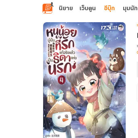
ข้ามไปยังเนื้อหาหลัก
นิยาย
เว็บตูน
อีบุ๊ก
มุมนัก
เ
ผ