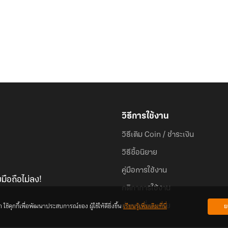
วิธีการใช้งาน
วิธีเติม Coin / ชำระเงิน
วิธีซื้อนิยาย
คู่มือการใช้งาน
มือถือไม่ลง!
กติกาการใช้งาน
้คุกกี้เพื่อพัฒนาประสบการณ์ของ ผู้ใช้ให้ดียิ่งขึ้น
เรียนรู้เพิ่มเติมที่นี่
ย
คำถามที่พบบ่อย