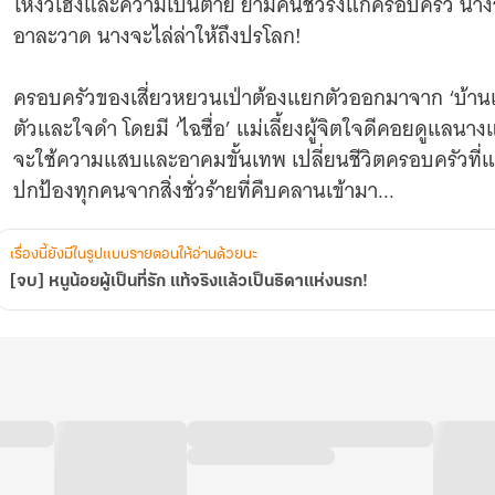
โหงวเฮ้งและความเป็นตาย ยามคนชั่วรังแกครอบครัว นาง
อาละวาด นางจะไล่ล่าให้ถึงปรโลก!
ครอบครัวของเสี่ยวหยวนเป่าต้องแยกตัวออกมาจาก ‘บ้านเก่
ตัวและใจดำ โดยมี ‘ไฉซื่อ’ แม่เลี้ยงผู้จิตใจดีคอยดูแลนาง
จะใช้ความแสบและอาคมขั้นเทพ เปลี่ยนชีวิตครอบครัวที
ปกป้องทุกคนจากสิ่งชั่วร้ายที่คืบคลานเข้ามา...
เรื่องนี้ยังมีในรูปแบบรายตอนให้อ่านด้วยนะ
[จบ] หนูน้อยผู้เป็นที่รัก แท้จริงแล้วเป็นธิดาแห่งนรก!