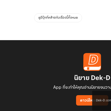
ดูอีบุ๊กที่คล้ายกับเรื่องนี้ทั้งหมด
นิยาย Dek-D
App ที่จะทำให้คุณอ่านนิยายจนวาง
Dek-D.com ใช
ดาวน์โหลดแอป