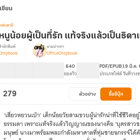
เขียน
แฟนตาซี
หนูน้อยผู้เป็นที่รัก แท้จริงแล้วเป็นธิด
สำนักพิมพ์
นามปากกา
Onlybook
OfficeOnlybook
[จบ]
รื่อง
หนู
น้อย
40 ตอน
68.49K
470
640
PG ทั่วไป
PDF/EPUB
19 มี.ค.
ู้
สารบัญ
จำนวนคำ
จำนวนหน้า (A5)
ยอดวิว
ระดับเนื้อหา
ประเภทไฟล์
วันที่วาง
เป็น
ที่รัก
แท้จริง
279
ตัวอย่าง
ซื้ออีบุ๊ก
แล้ว
เป็น
ธิดา
‘เสี่ยวหยวนเป่า’ เด็กน้อยวัยสามขวบผู้น่ารักน่าที่ใช้ชีวิตอย
แห่ง
นรก!
ธรรมดา เพราะแท้จริงแล้ววิญญาณของนางคือ ‘บุตรสาวของ
มนุษย์ นางมาพร้อมพละกำลังมหาศาลที่ทุ่มชายฉกรรจ์ได้ด้