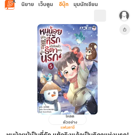
ข้ามไปยังเนื้อหาหลัก
นิยาย
เว็บตูน
อีบุ๊ก
มุมนักเขียน
โหลด
หนู
ตัวอย่าง
น้อย
แฟนตาซี
ผู้