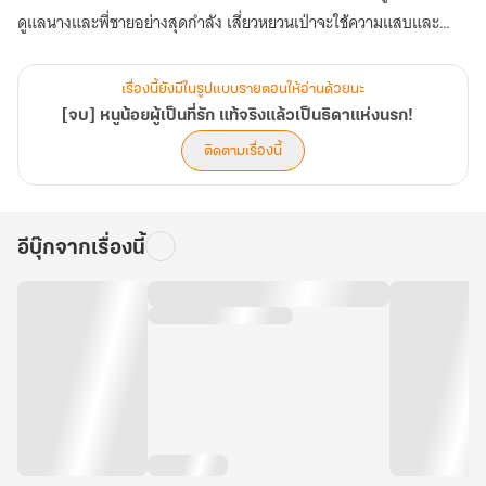
ดูแลนางและพี่ชายอย่างสุดกำลัง เสี่ยวหยวนเป่าจะใช้ความแสบและ
อาคมขั้นเทพ เปลี่ยนชีวิตครอบครัวที่แสนยากจนให้กลายเป็นเศรษฐี และ
ปกป้องทุกคนจากสิ่งชั่วร้ายที่คืบคลานเข้ามา...
เรื่องนี้ยังมีในรูปแบบรายตอนให้อ่านด้วยนะ
[จบ] หนูน้อยผู้เป็นที่รัก แท้จริงแล้วเป็นธิดาแห่งนรก!
ติดตามเรื่องนี้
อีบุ๊กจากเรื่องนี้