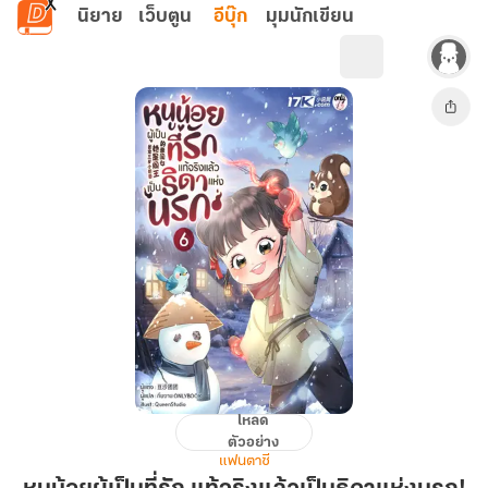
ข้ามไปยังเนื้อหาหลัก
นิยาย
เว็บตูน
อีบุ๊ก
มุมนักเขียน
โหลด
หนู
ตัวอย่าง
น้อย
แฟนตาซี
ผู้