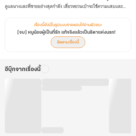
ดูแลนางและพี่ชายอย่างสุดกำลัง เสี่ยวหยวนเป่าจะใช้ความแสบและ
อาคมขั้นเทพ เปลี่ยนชีวิตครอบครัวที่แสนยากจนให้กลายเป็นเศรษฐี และ
ปกป้องทุกคนจากสิ่งชั่วร้ายที่คืบคลานเข้ามา...
เรื่องนี้ยังมีในรูปแบบรายตอนให้อ่านด้วยนะ
[จบ] หนูน้อยผู้เป็นที่รัก แท้จริงแล้วเป็นธิดาแห่งนรก!
ติดตามเรื่องนี้
อีบุ๊กจากเรื่องนี้