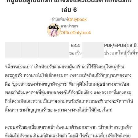
หนูน้อยผู้เป็นที่รัก แท้จริงแล้วเป็นธิดาแห่งนรก!
เป็น
เล่ม 6
ที่รัก
Onlybook
สำนักพิมพ์
แท้จริง
นามปากกา
แล้ว
[จบ]
เรื่อง
OfficeOnlybook
เป็น
หนู
น้อย
ธิดา
40 ตอน
66.56K
459
644
PG ทั่วไป
PDF/EPUB
19 มี
ผู้
แห่ง
สารบัญ
จำนวนคำ
จำนวนหน้า (A5)
ยอดวิว
ระดับเนื้อหา
ประเภทไฟล์
วันที่
เป็น
นรก!
ที่รัก
เล่ม
แท้จริง
‘เสี่ยวหยวนเป่า’ เด็กน้อยวัยสามขวบผู้น่ารักน่าที่ใช้ชีวิตอยู่ในหมู่บ้าน
6
แล้ว
ตระกูลทัง ทว่านางไม่ใช่เด็กธรรมดา เพราะแท้จริงแล้ววิญญาณของนาง
เป็น
คือ ‘บุตรสาวของท่านพญามัจจุราช’ ที่มาจุติในโลกมนุษย์ นางมาพร้อม
ธิดา
แห่ง
พละกำลังมหาศาลที่ทุ่มชายฉกรรจ์ได้ด้วยมือเดียว และดวงตาที่มองทะลุ
นรก!
ถึงโหงวเฮ้งและความเป็นตาย ยามคนชั่วรังแกครอบครัว นางจะจัดการให้
สิ้นซาก ยามวิญญาณร้ายอาละวาด นางจะไล่ล่าให้ถึงปรโลก!
ครอบครัวของเสี่ยวหยวนเป่าต้องแยกตัวออกมาจาก ‘บ้านเก่าตระกูลทัง’
ที่เต็มไปด้วยคนเห็นแก่ตัวและใจดำ โดยมี ‘ไฉซื่อ’ แม่เลี้ยงผู้จิตใจดีคอย