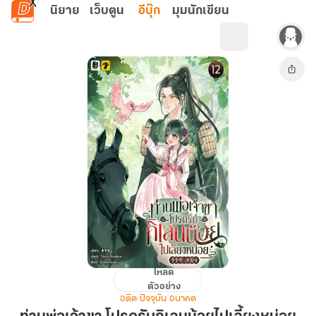
ข้ามไปยังเนื้อหาหลัก
นิยาย
เว็บตูน
อีบุ๊ก
มุมนักเขียน
โหลด
ท่าน
ตัวอย่าง
พ่อ
อดีต ปัจจุบัน อนาคต
เจ้าขา