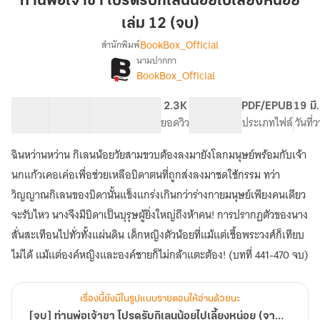
ท่านพ่อเจ้าขา โปรดรับกิเลนน้อยไปเลี้ยงหน่อย
โปรด
เล่ม 12 (จบ)
รับ
BookBox_Official
สำนักพิมพ์
กิเลน
นามปากกา
น้อย
[จบ]
เรื่อง
BookBox_Official
ไป
ท่าน
พ่อ
เลี้ยง
30 ตอน
69.36K
564
2.3K
PG ทั่วไป
PDF/EPUB
19 มี
เจ้าขา
หน่อย
สารบัญ
จำนวนคำ
จำนวนหน้า (A5)
ยอดวิว
ระดับเนื้อหา
ประเภทไฟล์
วันที่
โปรด
เล่ม
รับ
12
กิเลน
ฉินหว่านหว่าน กิเลนน้อยวัยสามขวบต้องลงมายังโลกมนุษย์พร้อมกับเจ้า
(จบ)
น้อย
นกแก้วเคอเค่อเพื่อช่วยเหลือบิดาตนที่ถูกส่งลงมาชดใช้กรรม ทว่า
ไป
วิญญาณกิเลนของบิดานั้นแข็งแกร่งเกินกว่าร่างกายมนุษย์เพียงคนเดียว
เลี้ยง
หน่อย
จะรับไหว นางจึงมีบิดาเป็นบุรุษผู้ยิ่งใหญ่ถึงห้าคน! การปรากฏตัวของนาง
(จาก
สั่นสะเทือนไปทั่วทั้งแผ่นดิน เด็กหญิงตัวน้อยที่แม้แต่เชื้อพระวงศ์ก็เทียบ
นัก
เขียน
ไม่ได้ แม้แต่องค์หญิงและองค์ชายก็ไม่กล้าแตะต้อง! (บทที่ 441-470 จบ)
เรื่อง
เมื่อ
ข้า
เรื่องนี้ยังมีในรูปแบบรายตอนให้อ่านด้วยนะ
เป็น
[จบ] ท่านพ่อเจ้าขา โปรดรับกิเลนน้อยไปเลี้ยงหน่อย (จากนักเขียนเรื่อง เมื่อข้าเป็นองค์หญิงน้อยของฮ่องเต้ทรราช )