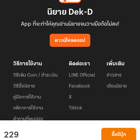
นิยาย Dek-D
App ที่จะทำให้คุณอ่านนิยายจนวางมือถือไม่ลง!
ดาวน์โหลดแอป
วิธีการใช้งาน
ติดต่อเรา
เพิ่มเติม
วิธีเติม Coin / ชำระเงิน
LINE Official
ข่าวสาร
วิธีซื้อนิยาย
Facebook
เขียนนิยาย
คู่มือการใช้งาน
X
กติกาการใช้งาน
Tiktok
คำถามที่พบบ่อย
Dek-D.com ใช้คุกกี้เพื่อพัฒนาประสบการณ์ของ ผู้ใช้ให้ดียิ่งขึ้น
229
ซื้ออีบุ๊ก
ยอมรับ
เรียนรู้เพิ่มเติมที่นี่
© 2026
Dek-D Interactive Co.,Ltd.
All rights reserved. |
Privacy Policy