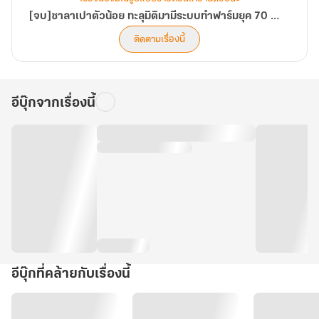
[จบ]ซาลาเปาตัวน้อย ทะลุมิติมามีระบบทำฟาร์มยุค 70 จนร่ำรวย
ติดตามเรื่องนี้
อีบุ๊กจากเรื่องนี้
อีบุ๊กที่คล้ายกับเรื่องนี้