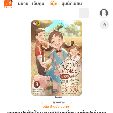
ข้ามไปยังเนื้อหาหลัก
นิยาย
เว็บตูน
อีบุ๊ก
มุมนักเขียน
โหลด
ซาลาเปา
ตัวอย่าง
ตัว
อดีต ปัจจุบัน อนาคต
น้อย