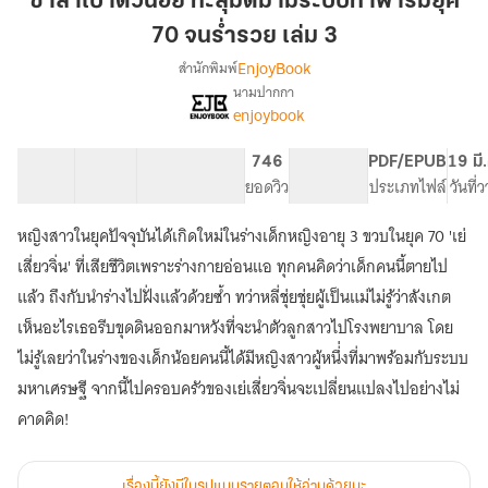
ซาลาเปาตัวน้อย ทะลุมิติมามีระบบทำฟาร์มยุค
ทะลุ
70 จนร่ำรวย เล่ม 3
มิติ
EnjoyBook
สำนักพิมพ์
มา
นามปากกา
มี
[จบ]ซาลาเปา
เรื่อง
enjoybook
ระบบ
ตัว
น้อย
ทำ
40 ตอน
74.31K
792
746
PG ทั่วไป
PDF/EPUB
19 มี
ทะลุ
ฟาร์ม
สารบัญ
จำนวนคำ
จำนวนหน้า (A5)
ยอดวิว
ระดับเนื้อหา
ประเภทไฟล์
วันที่
มิติ
ยุค
มา
70
มี
หญิงสาวในยุคปัจจุบันได้เกิดใหม่ในร่างเด็กหญิงอายุ 3 ขวบในยุค 70 'เย่
จน
ระบบ
เสี่ยวจิ่น' ที่เสียชีวิตเพราะร่างกายอ่อนแอ ทุกคนคิดว่าเด็กคนนี้ตายไป
ทำ
ร่ำรวย
แล้ว ถึงกับนำร่างไปฝั่งแล้วด้วยซ้ำ ทว่าหลี่ชุ่ยชุ่ยผู้เป็นแม่ไม่รู้ว่าสังเกต
ฟาร์ม
เล่ม
ยุค
เห็นอะไรเธอรีบขุดดินออกมาหวังที่จะนำตัวลูกสาวไปโรงพยาบาล โดย
3
70
ไม่รู้เลยว่าในร่างของเด็กน้อยคนนี้ได้มีหญิงสาวผู้หนึ่่งที่มาพร้อมกับระบบ
จน
ร่ำรวย
มหาเศรษฐี จากนี้ไปครอบครัวของเย่เสี่ยวจิ่นจะเปลี่ยนแปลงไปอย่างไม่
คาดคิด!
เรื่องนี้ยังมีในรูปแบบรายตอนให้อ่านด้วยนะ