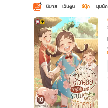
ข้ามไปยังเนื้อหาหลัก
นิยาย
เว็บตูน
อีบุ๊ก
มุมนัก
เ