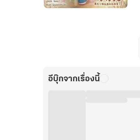
ซาลาเปา
ตัว
น้อย
ทะลุ
มิติ
มา
มี
ระบบ
ทำ
อีบุ๊กจากเรื่องนี้
ฟาร์ม
ยุค
70
จน
ร่ำรวย
เล่ม
10