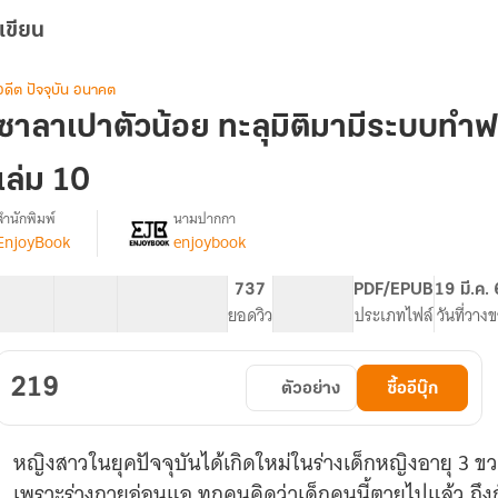
เขียน
อดีต ปัจจุบัน อนาคต
ซาลาเปาตัวน้อย ทะลุมิติมามีระบบทำฟ
เล่ม 10
สำนักพิมพ์
นามปากกา
EnjoyBook
enjoybook
[จบ]ซาลาเปา
รื่อง
ตัว
น้อย
40 ตอน
64.56K
691
737
PG ทั่วไป
PDF/EPUB
19 มี.ค.
ทะลุ
สารบัญ
จำนวนคำ
จำนวนหน้า (A5)
ยอดวิว
ระดับเนื้อหา
ประเภทไฟล์
วันที่วาง
มิติ
มา
มี
219
ตัวอย่าง
ซื้ออีบุ๊ก
ระบบ
ทำ
ฟาร์ม
หญิงสาวในยุคปัจจุบันได้เกิดใหม่ในร่างเด็กหญิงอายุ 3 ขวบในย
ยุค
70
เพราะร่างกายอ่อนแอ ทุกคนคิดว่าเด็กคนนี้ตายไปแล้ว ถึงกับ