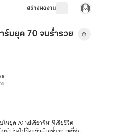
สร้างผลงาน
าร์มยุค 70 จนร่ำรวย
 69
ขาย
ุค 70 'เย่เสี่ยวจิ่น' ที่เสียชีวิต
นำร่างไปฝั่งแล้วด้วยซ้ำ ทว่าหลี่ชุ่ย